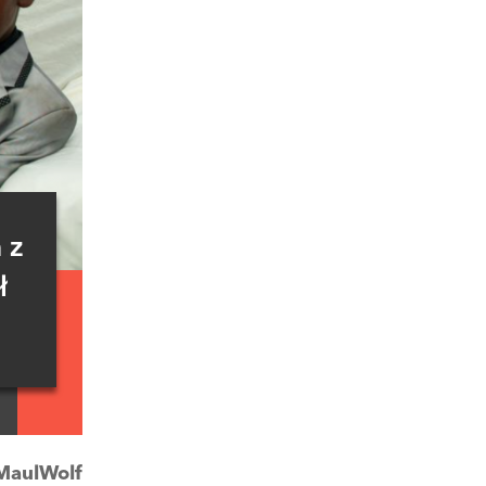
 z
ł
MaulWolf