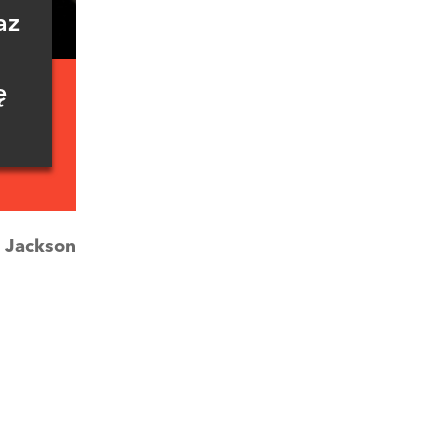
az
ę
:
Jackson