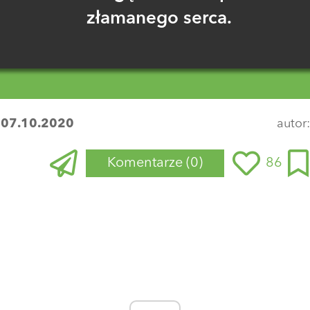
złamanego serca.
:
07.10.2020
autor
Komentarze
(0)
86