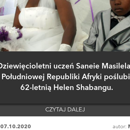
Dziewięcioletni uczeń Saneie Masilela
Południowej Republiki Afryki poślubi
62-letnią Helen Shabangu.
CZYTAJ DALEJ
:
07.10.2020
autor: