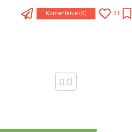
Komentarze
(0)
81
ad