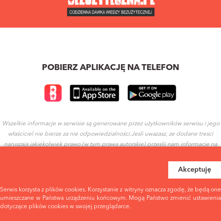
POBIERZ APLIKACJĘ NA TELEFON
Wszelkie informacje w serwisie są generowane przez użytkowników serwisu i jego
właściciel nie bierze za nie odpowiedzialności.Jesli uwazasz, ze dodane tresci
naruszaja jakiekolwiek prawo (w tym prawa autorskie) przeslij nam informacje na
ten temat.
Akceptuję
REGULAMIN
POLITYKA PRYWATNOŚCI
Serwis korzysta z plików cookies. Korzystanie z witryny oznacza zgodę, że będą one
umieszczane w Państwa urządzeniu końcowym. Mogą Państwo zmienić ustawienia
dotyczące plików cookies w swojej przeglądarce.
WARUNKI UŻYTKOWANIA
EULA - WARUNKI UŻYTKOWANIA