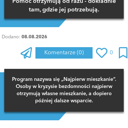
Pomoc otrzymują od razu - dokładnie
tam, gdzie jej potrzebują.
Dodano:
08.08.2026
Komentarze
(0)
0
Zaloguj się
, aby dodać komentarz
Program nazywa się „Najpierw mieszkanie”.
Osoby w kryzysie bezdomności najpierw
otrzymują własne mieszkanie, a dopiero
później dalsze wsparcie.