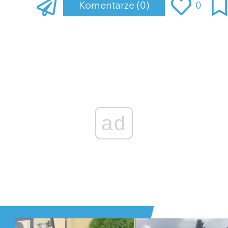
Komentarze
(0)
0
Zaloguj się
, aby dodać komentarz
ad