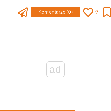
Komentarze
(0)
9
ad