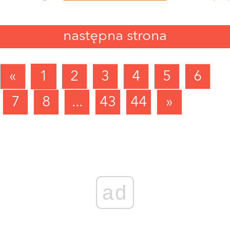
następna strona
«
1
2
3
4
5
6
7
8
...
43
44
»
ad