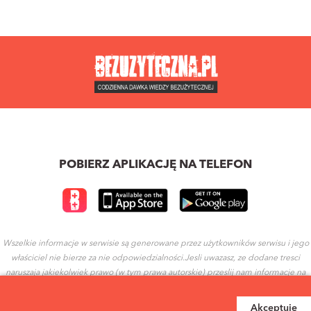
POBIERZ APLIKACJĘ NA TELEFON
Wszelkie informacje w serwisie są generowane przez użytkowników serwisu i jego
właściciel nie bierze za nie odpowiedzialności.Jesli uwazasz, ze dodane tresci
naruszaja jakiekolwiek prawo (w tym prawa autorskie) przeslij nam informacje na
ten temat.
Akceptuję