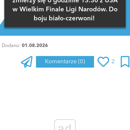
zmierzy się o godzinie 13:30 z USA
w Wielkim Finale Ligi Narodów. Do
boju biało-czerwoni!
Dodano:
01.08.2026
Komentarze
(0)
2
Zaloguj się
, aby dodać komentarz
ad