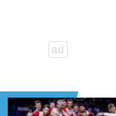
Zaloguj się
, aby dodać komentarz
ad