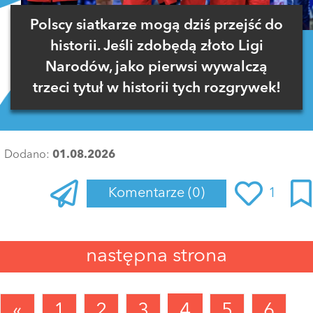
Polscy siatkarze mogą dziś przejść do
historii. Jeśli zdobędą złoto Ligi
Narodów, jako pierwsi wywalczą
trzeci tytuł w historii tych rozgrywek!
Dodano:
01.08.2026
Komentarze
(0)
1
Zaloguj się
, aby dodać komentarz
następna strona
«
1
2
3
4
5
6