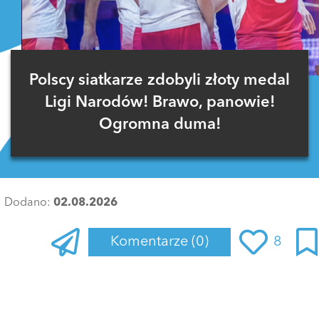
Polscy siatkarze zdobyli złoty medal
Ligi Narodów! Brawo, panowie!
Ogromna duma!
Dodano:
02.08.2026
Komentarze
(0)
8
Zaloguj się
, aby dodać komentarz