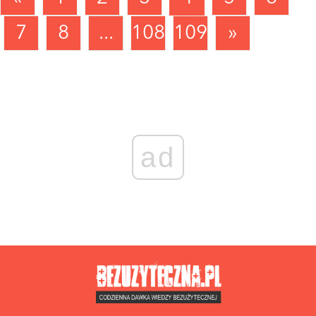
7
8
...
1089
1090
»
ad