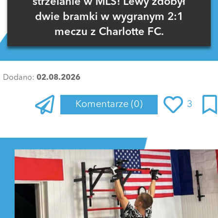
strzelanie w MLS! Lewy zdobył
dwie bramki w wygranym 2:1
meczu z Charlotte FC.
Dodano:
02.08.2026
Komentarze
(0)
3
Zaloguj się
, aby dodać komentarz