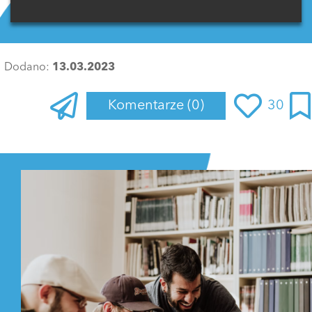
Dodano:
13.03.2023
Komentarze
(0)
30
Zaloguj się
, aby dodać komentarz