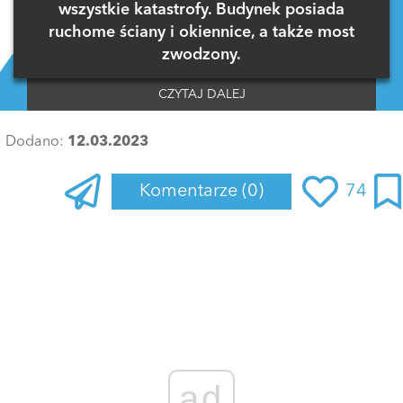
wszystkie katastrofy. Budynek posiada
ruchome ściany i okiennice, a także most
zwodzony.
CZYTAJ DALEJ
Dodano:
12.03.2023
Komentarze
(0)
74
Zaloguj się
, aby dodać komentarz
ad