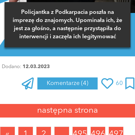
Policjantka z Podkarpacia poszła na
imprezę do znajomych. Upominała ich, że
jest za głośno, a następnie przystąpiła do
interwencji i zaczęła ich legitymować
Dodano:
12.03.2023
Komentarze
(4)
60
Zaloguj się
, aby dodać komentarz
następna strona
Vtotek
12 marca 2023 o 17:38
Już raczej jej nie zaproszą
«
1
2
...
495
496
497