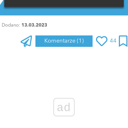
Dodano:
13.03.2023
Komentarze
(1)
44
Zaloguj się
, aby dodać komentarz
AnnaStrembicka
13 marca 2023 o 15:57
Teoretycznie każdy monitor kasowy jest monitorem
komputerowym
ODPOWIEDZ
ad
0 GŁOSÓW