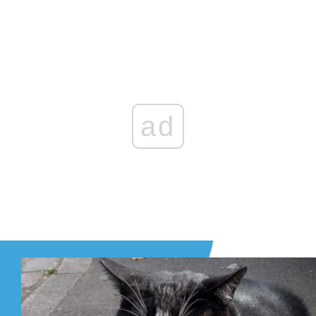
Zaloguj się
, aby dodać komentarz
ad