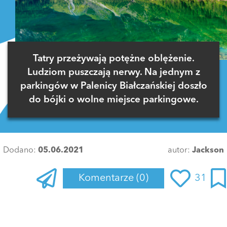
Tatry przeżywają potężne oblężenie.
Ludziom puszczają nerwy. Na jednym z
parkingów w Palenicy Białczańskiej doszło
do bójki o wolne miejsce parkingowe.
Dodano:
05.06.2021
autor:
Jackson
Komentarze
(0)
31
Zaloguj się
, aby dodać komentarz