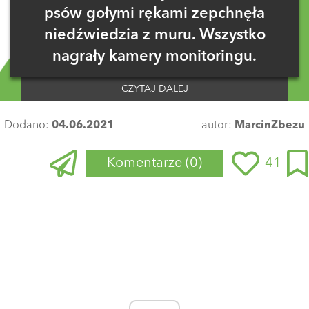
psów gołymi rękami zepchnęła
niedźwiedzia z muru. Wszystko
nagrały kamery monitoringu.
CZYTAJ DALEJ
Dodano:
04.06.2021
autor:
MarcinZbezu
Komentarze
(0)
41
Zaloguj się
, aby dodać komentarz