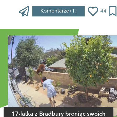
Komentarze
(1)
44
Zaloguj się
, aby dodać komentarz
JulianWysocki
04 września 2022 o 12:31
Sztuka współczesna to najlepszy biznes
ODPOWIEDZ
1 GŁOS
17-latka z Bradbury broniąc swoich