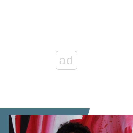
Zaloguj się
, aby dodać komentarz
ad