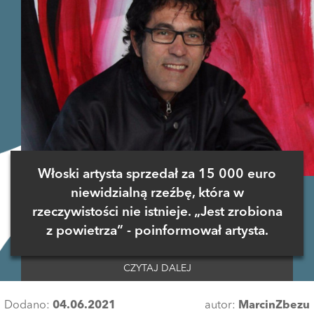
Włoski artysta sprzedał za 15 000 euro
niewidzialną rzeźbę, która w
rzeczywistości nie istnieje. „Jest zrobiona
z powietrza” - poinformował artysta.
CZYTAJ DALEJ
Dodano:
04.06.2021
autor:
MarcinZbezu