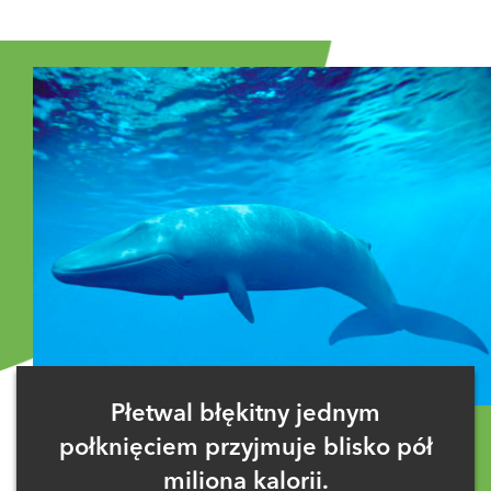
Zaloguj się
, aby dodać komentarz
WojciechPłóciennik
02 stycznia 2022 o 11:57
To i tak za krótko
ODPOWIEDZ
1 GŁOS
Płetwal błękitny jednym
połknięciem przyjmuje blisko pół
miliona kalorii.