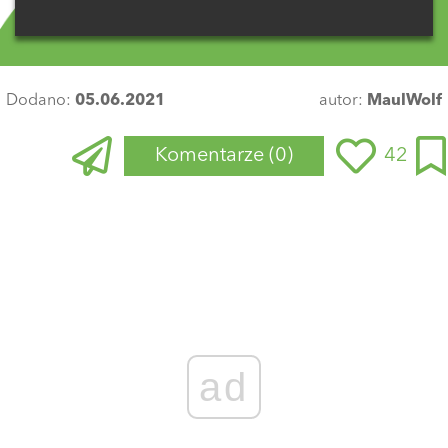
Dodano:
05.06.2021
autor:
MaulWolf
Komentarze
(0)
42
Zaloguj się
, aby dodać komentarz
ad