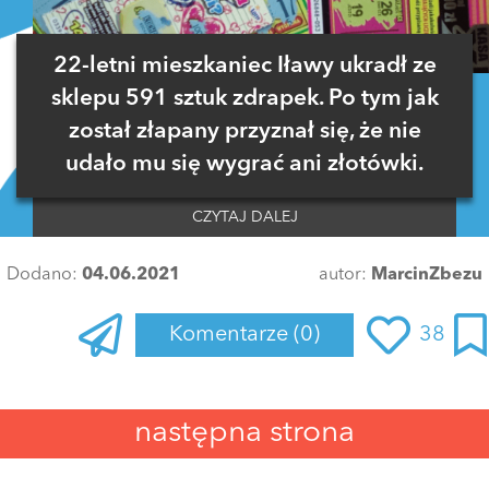
22-letni mieszkaniec Iławy ukradł ze
sklepu 591 sztuk zdrapek. Po tym jak
został złapany przyznał się, że nie
udało mu się wygrać ani złotówki.
CZYTAJ DALEJ
Dodano:
04.06.2021
autor:
MarcinZbezu
Komentarze
(0)
38
Zaloguj się
, aby dodać komentarz
następna strona