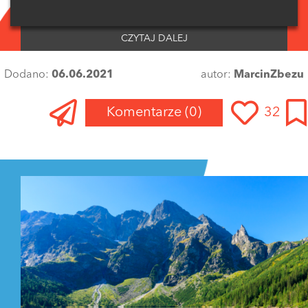
CZYTAJ DALEJ
Dodano:
06.06.2021
autor:
MarcinZbezu
Komentarze
(0)
32
Zaloguj się
, aby dodać komentarz