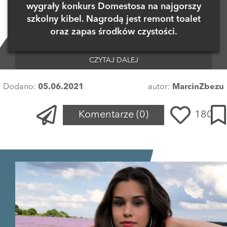
wygrały konkurs Domestosa na najgorszy
szkolny kibel. Nagrodą jest remont toalet
oraz zapas środków czystości.
CZYTAJ DALEJ
Dodano:
05.06.2021
autor:
MarcinZbezu
Komentarze
(0)
180
Zaloguj się
, aby dodać komentarz