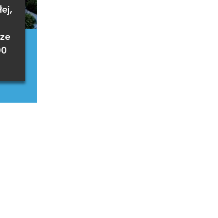
ej,
cze
00