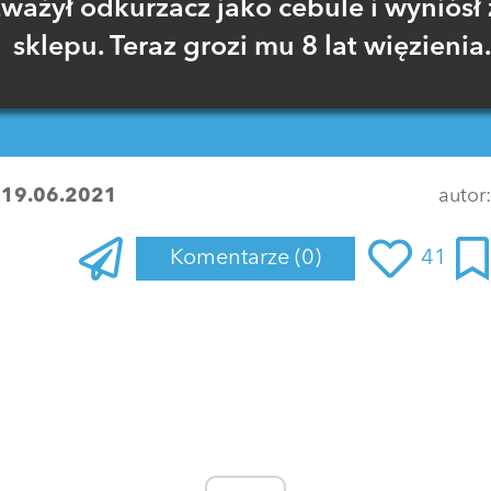
zważył odkurzacz jako cebule i wyniósł 
sklepu. Teraz grozi mu 8 lat więzienia
:
19.06.2021
autor
Komentarze
(0)
41