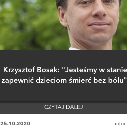
Krzysztof Bosak: "Jesteśmy w stani
zapewnić dzieciom śmierć bez bólu"
CZYTAJ DALEJ
:
25.10.2020
autor