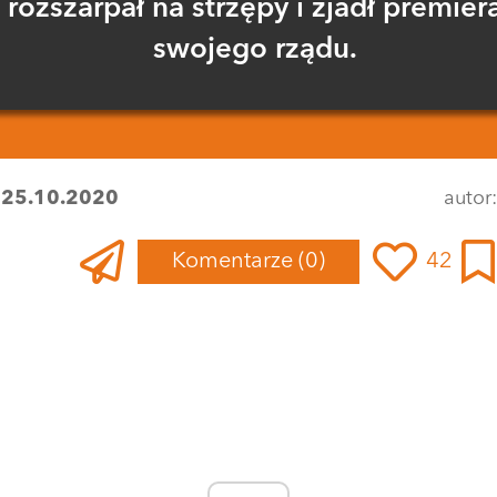
rozszarpał na strzępy i zjadł premier
swojego rządu.
:
25.10.2020
autor
Komentarze
(0)
42