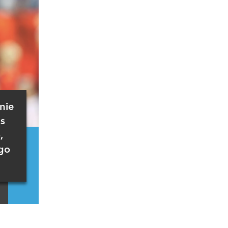
nie
s
,
go