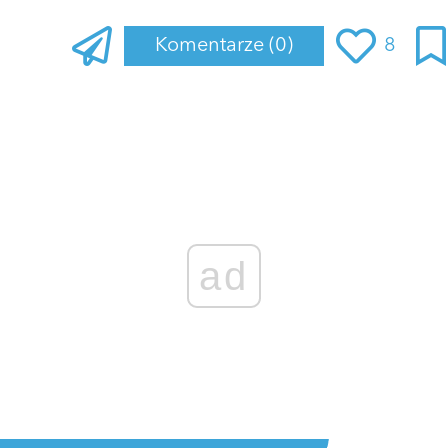
Komentarze
(0)
8
ad