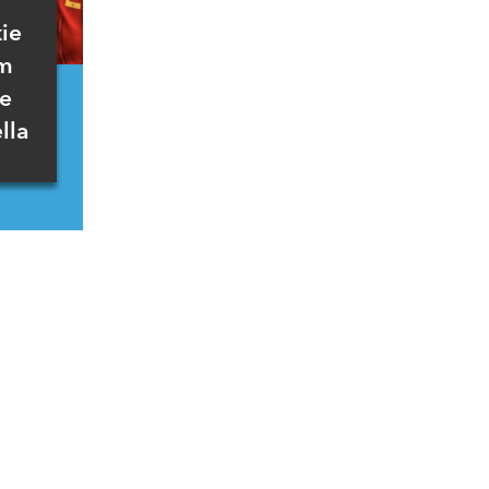
ie
am
że
lla