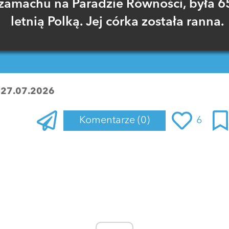
zamachu na Paradzie Równości, była 6
letnią Polką. Jej córka została ranna.
:
27.07.2026
Komentarze
(0)
6