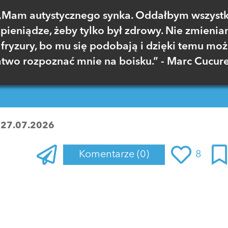
„Mam autystycznego synka. Oddałbym wszystk
pieniądze, żeby tylko był zdrowy. Nie zmieni
fryzury, bo mu się podobają i dzięki temu mo
atwo rozpoznać mnie na boisku.” - Marc Cucure
:
27.07.2026
Komentarze
(0)
8