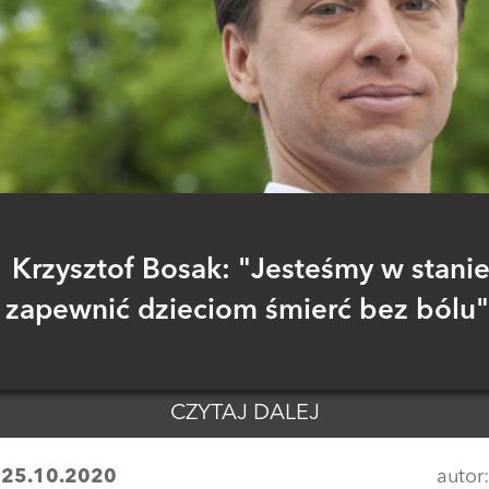
Krzysztof Bosak: "Jesteśmy w stani
zapewnić dzieciom śmierć bez bólu"
CZYTAJ DALEJ
:
25.10.2020
autor