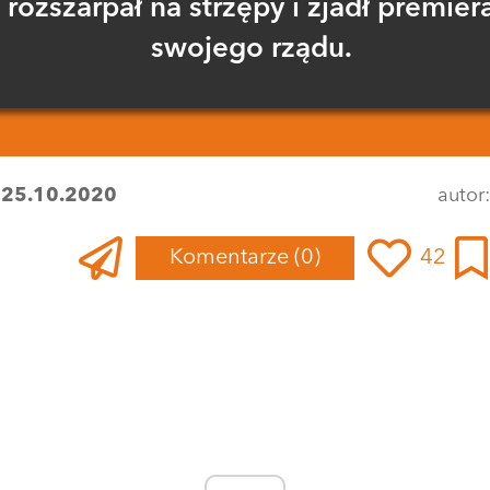
rozszarpał na strzępy i zjadł premier
swojego rządu.
:
25.10.2020
autor
Komentarze
(0)
42