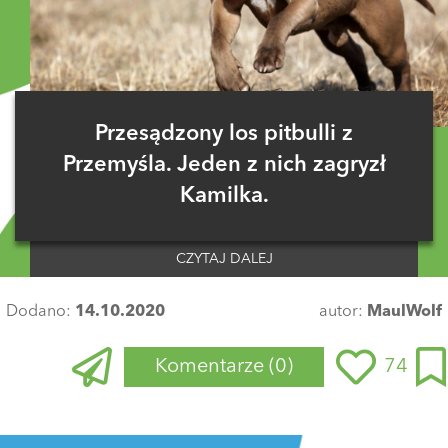
Przesądzony los pitbulli z
Przemyśla. Jeden z nich zagryzł
Kamilka.
CZYTAJ DALEJ
Dodano:
14.10.2020
autor:
MaulWolf
Komentarze
(0)
74