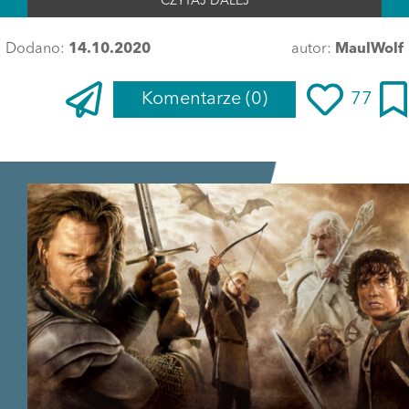
CZYTAJ DALEJ
Dodano:
14.10.2020
autor:
MaulWolf
Komentarze
(0)
77