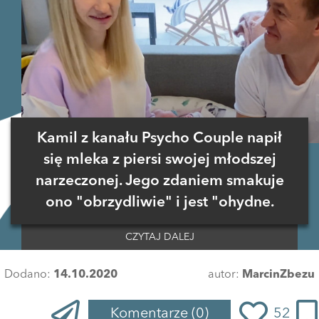
Kamil z kanału Psycho Couple napił
się mleka z piersi swojej młodszej
narzeczonej. Jego zdaniem smakuje
ono "obrzydliwie" i jest "ohydne.
CZYTAJ DALEJ
Dodano:
14.10.2020
autor:
MarcinZbezu
Komentarze
(0)
52