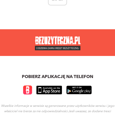
POBIERZ APLIKACJĘ NA TELEFON
Wszelkie informacje w serwisie są generowane przez użytkowników serwisu i jego
właściciel nie bierze za nie odpowiedzialności.Jesli uwazasz, ze dodane tresci