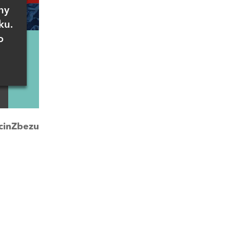
ny
ku.
o
cinZbezu