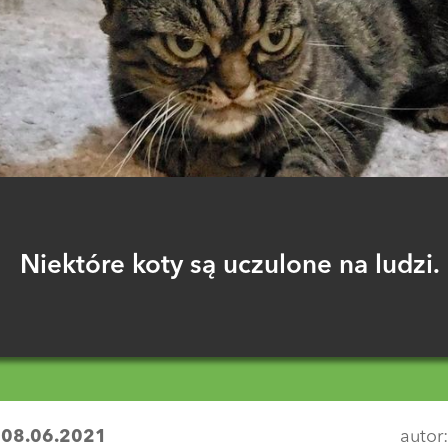
Niektóre koty są uczulone na ludzi.
:
08.06.2021
autor