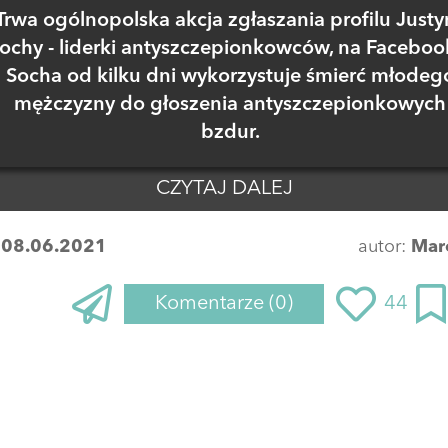
Trwa ogólnopolska akcja zgłaszania profilu Justy
ochy - liderki antyszczepionkowców, na Faceboo
Socha od kilku dni wykorzystuje śmierć młodeg
mężczyzny do głoszenia antyszczepionkowych
bzdur.
CZYTAJ DALEJ
:
08.06.2021
autor:
Mar
Komentarze
(0)
44