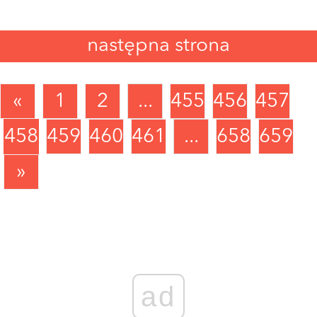
następna strona
«
1
2
...
455
456
457
458
459
460
461
...
658
659
»
ad