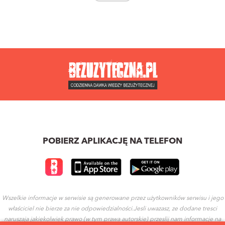
POBIERZ APLIKACJĘ NA TELEFON
Wszelkie informacje w serwisie są generowane przez użytkowników serwisu i jego
właściciel nie bierze za nie odpowiedzialności.Jesli uwazasz, ze dodane tresci
naruszaja jakiekolwiek prawo (w tym prawa autorskie) przeslij nam informacje na