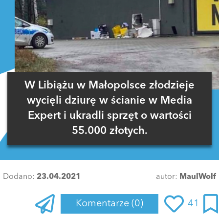
W Libiążu w Małopolsce złodzieje
wycięli dziurę w ścianie w Media
Expert i ukradli sprzęt o wartości
55.000 złotych.
Dodano:
23.04.2021
autor:
MaulWolf
Komentarze
(0)
41