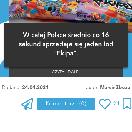
W całej Polsce średnio co 16
sekund sprzedaje się jeden lód
"Ekipa".
CZYTAJ DALEJ
Dodano:
24.04.2021
autor:
MarcinZbezu
Komentarze
(0)
21