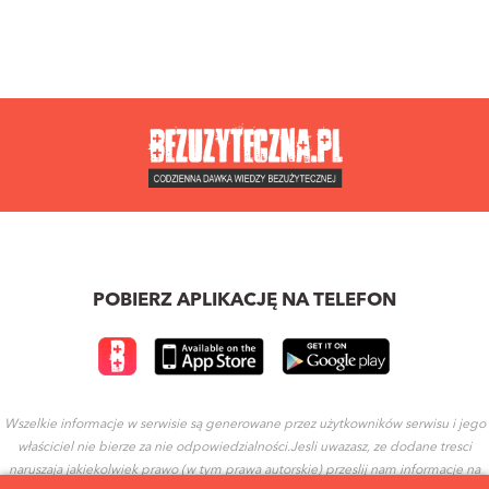
POBIERZ APLIKACJĘ NA TELEFON
Wszelkie informacje w serwisie są generowane przez użytkowników serwisu i jego
właściciel nie bierze za nie odpowiedzialności.Jesli uwazasz, ze dodane tresci
naruszaja jakiekolwiek prawo (w tym prawa autorskie) przeslij nam informacje na