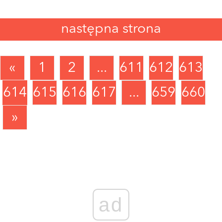
następna strona
«
1
2
...
611
612
613
614
615
616
617
...
659
660
»
ad