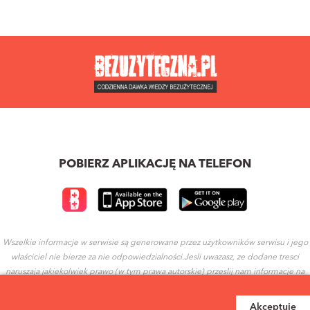
POBIERZ APLIKACJĘ NA TELEFON
Wszelkie informacje w serwisie są generowane przez użytkowników serwisu i jego
właściciel nie bierze za nie odpowiedzialności.Jesli uwazasz, ze dodane tresci
naruszaja jakiekolwiek prawo (w tym prawa autorskie) przeslij nam informacje na
ten temat.
Akceptuję