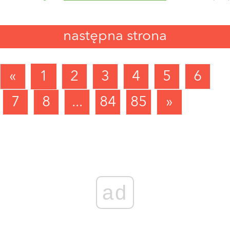
następna strona
«
1
2
3
4
5
6
7
8
...
84
85
»
ad