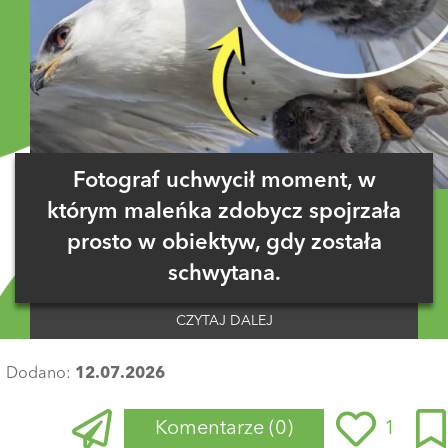
Fotograf uchwycił moment, w
którym maleńka zdobycz spojrzała
prosto w obiektyw, gdy została
schwytana.
CZYTAJ DALEJ
Dodano:
12.07.2026
Komentarze
(0)
1