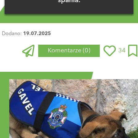
spania.
Dodano:
19.07.2025
Komentarze
(0)
34