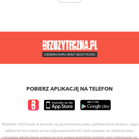
POBIERZ APLIKACJĘ NA TELEFON
Wszelkie informacje w serwisie są generowane przez użytkowników serwisu i jego
właściciel nie bierze za nie odpowiedzialności.Jesli uwazasz, ze dodane tresci
naruszaja jakiekolwiek prawo (w tym prawa autorskie) przeslij nam informacje na