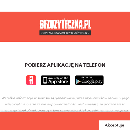
POBIERZ APLIKACJĘ NA TELEFON
Wszelkie informacje w serwisie są generowane przez użytkowników serwisu i jego
właściciel nie bierze za nie odpowiedzialności.Jesli uwazasz, ze dodane tresci
naruszaja jakiekolwiek prawo (w tym prawa autorskie) przeslij nam informacje na
ten temat.
Akceptuję