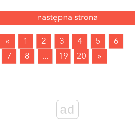
następna strona
«
1
2
3
4
5
6
7
8
...
19
20
»
ad