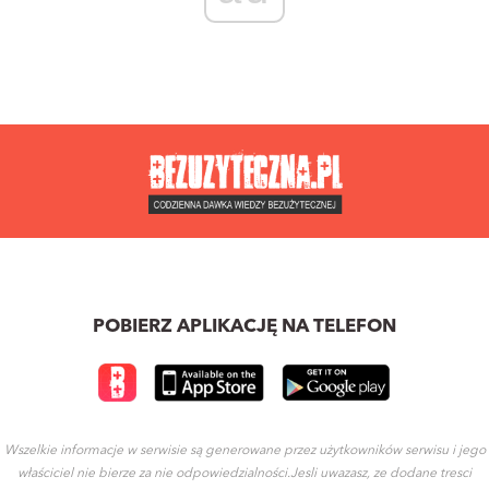
POBIERZ APLIKACJĘ NA TELEFON
Wszelkie informacje w serwisie są generowane przez użytkowników serwisu i jego
właściciel nie bierze za nie odpowiedzialności.Jesli uwazasz, ze dodane tresci