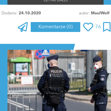
CZYTAJ DALEJ
Dodano:
24.10.2020
autor:
MaulWolf
Komentarze
(0)
76