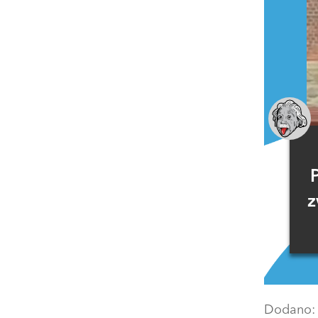
z
Dodano