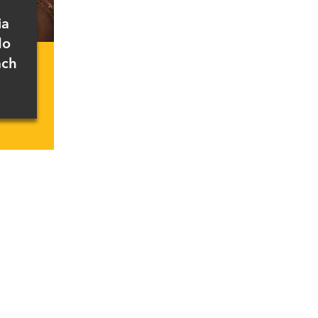
ia
do
ach