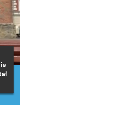
nie
tał