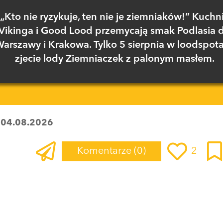
„Kto nie ryzykuje, ten nie je ziemniaków!” Kuchn
Vikinga i Good Lood przemycają smak Podlasia 
arszawy i Krakowa. Tylko 5 sierpnia w loodspot
zjecie lody Ziemniaczek z palonym masłem.
:
04.08.2026
Komentarze
(0)
2