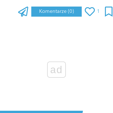
Komentarze
(0)
1
ad