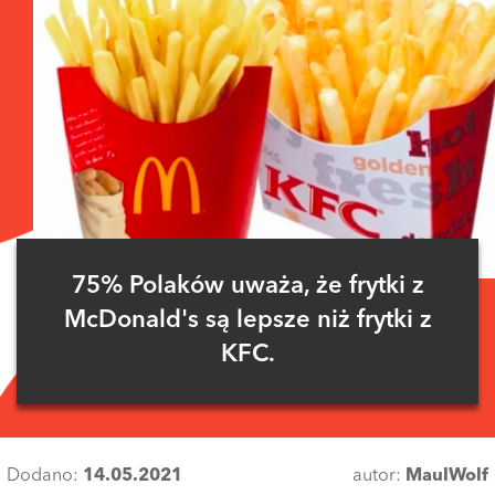
75% Polaków uważa, że frytki z
McDonald's są lepsze niż frytki z
KFC.
Dodano:
14.05.2021
autor:
MaulWolf