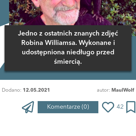
Jedno z ostatnich znanych zdjęć
Robina Williamsa. Wykonane i
udostępniona niedługo przed
śmiercią.
Dodano:
12.05.2021
autor:
MaulWolf
Komentarze
(0)
42