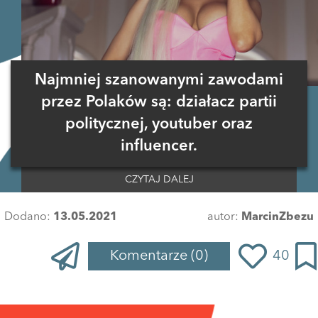
Najmniej szanowanymi zawodami
przez Polaków są: działacz partii
politycznej, youtuber oraz
influencer.
CZYTAJ DALEJ
Dodano:
13.05.2021
autor:
MarcinZbezu
Komentarze
(0)
40