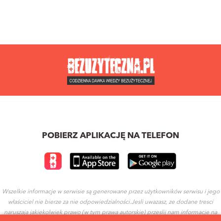
POBIERZ APLIKACJĘ NA TELEFON
Wszelkie informacje w serwisie są generowane przez użytkowników serwisu i jego
właściciel nie bierze za nie odpowiedzialności.Jesli uwazasz, ze dodane tresci
naruszaja jakiekolwiek prawo (w tym prawa autorskie) przeslij nam informacje na