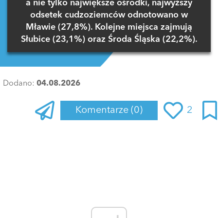
a nie tylko największe ośrodki, najwyższy
odsetek cudzoziemców odnotowano w
Mławie (27,8%). Kolejne miejsca zajmują
Słubice (23,1%) oraz Środa Śląska (22,2%).
Dodano:
04.08.2026
Komentarze
(0)
2