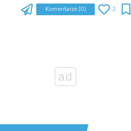
Komentarze
(0)
2
ad