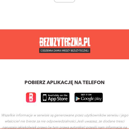
POBIERZ APLIKACJĘ NA TELEFON
Wszelkie informacje w serwisie są generowane przez użytkowników serwisu i jego
właściciel nie bierze za nie odpowiedzialności.Jesli uwazasz, ze dodane tresci
naruszaja jakiekolwiek prawo (w tym prawa autorskie) przeslij nam informacje na