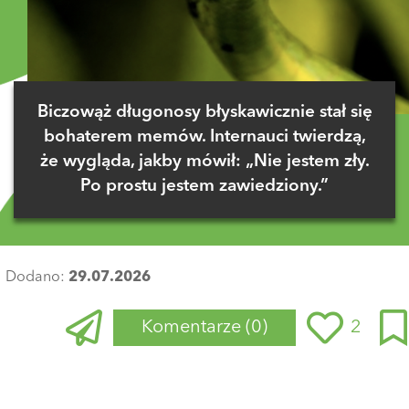
Biczowąż długonosy błyskawicznie stał się
bohaterem memów. Internauci twierdzą,
że wygląda, jakby mówił: „Nie jestem zły.
Po prostu jestem zawiedziony.”
Dodano:
29.07.2026
Komentarze
(0)
2