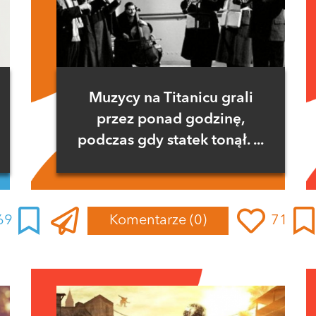
Muzycy na Titanicu grali
przez ponad godzinę,
podczas gdy statek tonął. ...
69
Komentarze
(0)
71