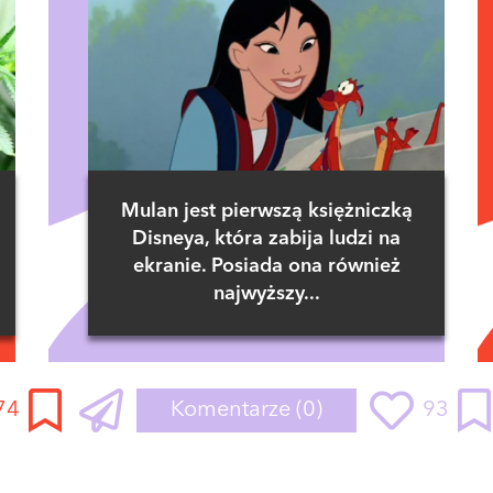
Mulan jest pierwszą księżniczką
Disneya, która zabija ludzi na
ekranie. Posiada ona również
najwyższy...
74
Komentarze
(0)
93