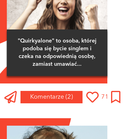
"Quirkyalone" to osoba, której
podoba się bycie singlem i
czeka na odpowiednią osobę,
zamiast umawiać...
Komentarze
(2)
71