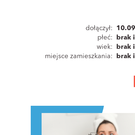
dołączył:
10.0
płeć:
brak 
wiek:
brak 
miejsce zamieszkania:
brak 