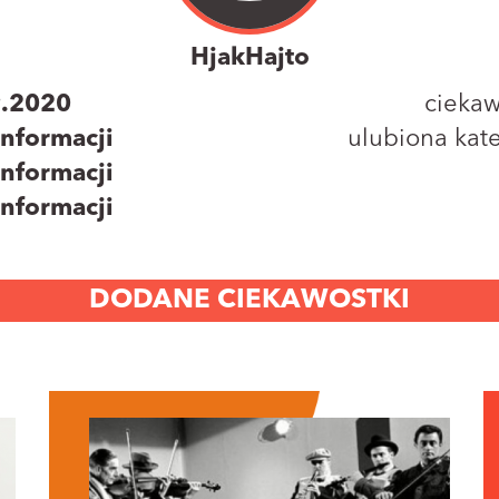
HjakHajto
9.2020
ciekaw
informacji
ulubiona kate
informacji
informacji
DODANE CIEKAWOSTKI