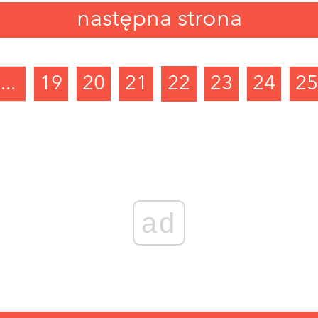
następna strona
...
19
20
21
22
23
24
25
ad