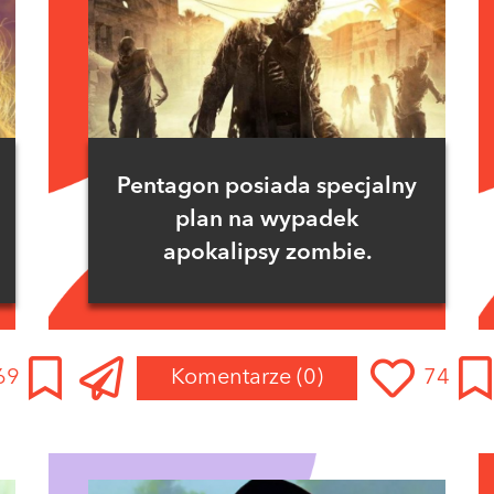
Pentagon posiada specjalny
plan na wypadek
apokalipsy zombie.
69
Komentarze
(0)
74