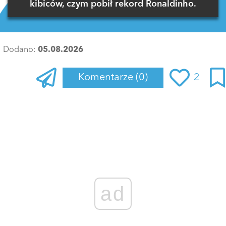
kibiców, czym pobił rekord Ronaldinho.
Dodano:
05.08.2026
Komentarze
(0)
2
Zaloguj się
, aby dodać komentarz
ad