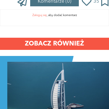
Komentarze
(0)
35
Zaloguj się
, aby dodać komentarz
ZOBACZ RÓWNIEŻ