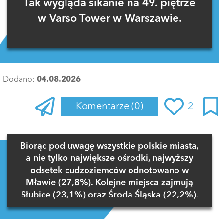
Tak wygląda sikanie na 49. piętrze
w Varso Tower w Warszawie.
Dodano:
04.08.2026
Komentarze
(0)
2
Zaloguj się
, aby dodać komentarz
Biorąc pod uwagę wszystkie polskie miasta,
a nie tylko największe ośrodki, najwyższy
odsetek cudzoziemców odnotowano w
Mławie (27,8%). Kolejne miejsca zajmują
Słubice (23,1%) oraz Środa Śląska (22,2%).