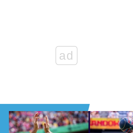
Zaloguj się
, aby dodać komentarz
ad