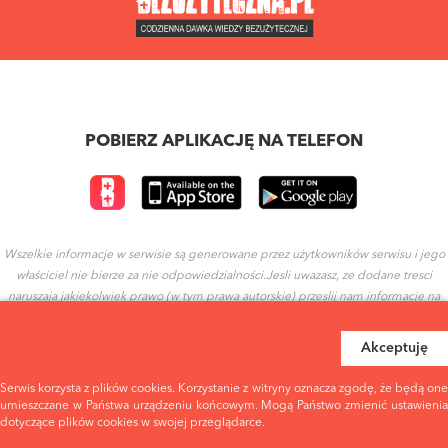
POBIERZ APLIKACJĘ NA TELEFON
Wszelkie informacje w serwisie są generowane przez użytkowników serwisu i jego
właściciel nie bierze za nie odpowiedzialności.Jesli uwazasz, ze dodane tresci
naruszaja jakiekolwiek prawo (w tym prawa autorskie) przeslij nam informacje na
ten temat.
Akceptuję
REGULAMIN
POLITYKA PRYWATNOŚCI
Serwis korzysta z plików cookies. Korzystanie z witryny oznacza zgodę, że będą one
umieszczane w Państwa urządzeniu końcowym. Mogą Państwo zmienić ustawienia
dotyczące plików cookies w swojej przeglądarce.
WARUNKI UŻYTKOWANIA
EULA - WARUNKI UŻYTKOWANIA