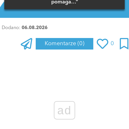
pomaga…”
Dodano:
06.08.2026
Komentarze
(0)
0
Zaloguj się
, aby dodać komentarz
ad