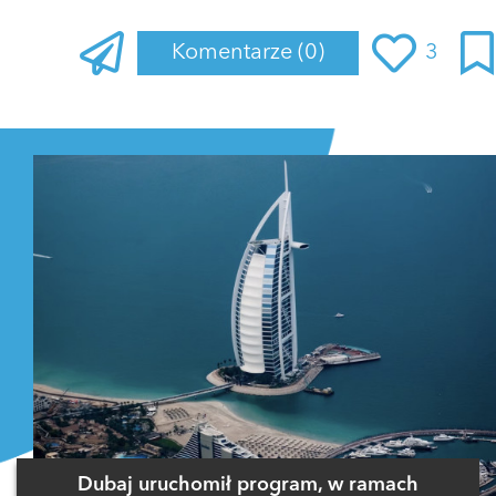
Komentarze
(0)
3
Zaloguj się
, aby dodać komentarz
Dubaj uruchomił program, w ramach