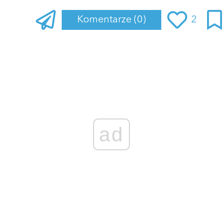
Komentarze
(0)
2
Zaloguj się
, aby dodać komentarz
ad