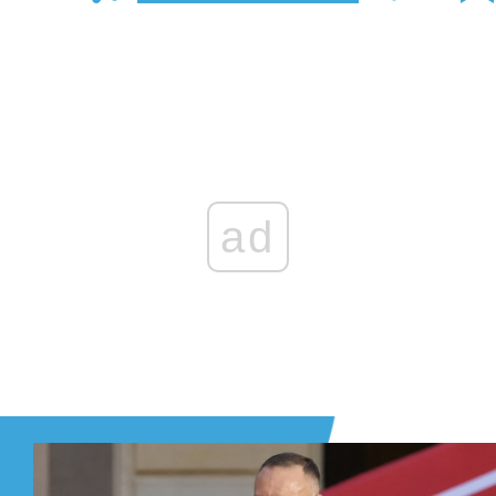
Zaloguj się
, aby dodać komentarz
ad