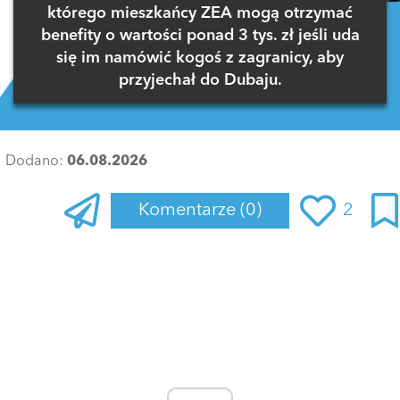
którego mieszkańcy ZEA mogą otrzymać
benefity o wartości ponad 3 tys. zł jeśli uda
się im namówić kogoś z zagranicy, aby
przyjechał do Dubaju.
Dodano:
06.08.2026
Komentarze
(0)
2
Zaloguj się
, aby dodać komentarz