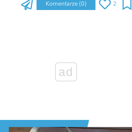
Komentarze
(0)
2
Zaloguj się
, aby dodać komentarz
ad