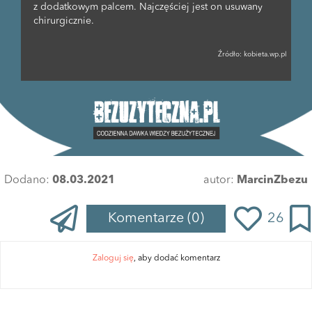
z dodatkowym palcem. Najczęściej jest on usuwany
chirurgicznie.
Źródło:
kobieta.wp.pl
Dodano:
08.03.2021
autor:
MarcinZbezu
Komentarze
(0)
26
Zaloguj się
, aby dodać komentarz