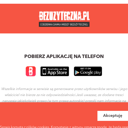
POBIERZ APLIKACJĘ NA TELEFON
Wszelkie informacje w serwisie są generowane przez użytkowników serwisu i jego
właściciel nie bierze za nie odpowiedzialności.Jesli uwazasz, ze dodane tresci
naruszaja jakiekolwiek prawo (w tym prawa autorskie) przeslij nam informacje na
ten temat.
Akceptuję
REGULAMIN
POLITYKA PRYWATNOŚCI
Serwis korzysta z plików cookies. Korzystanie z witryny oznacza zgodę, że będą one