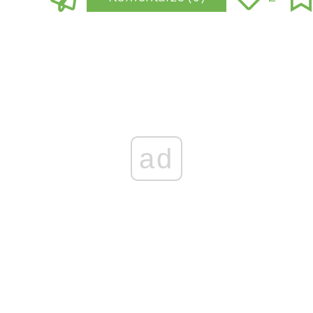
Zaloguj się
, aby dodać komentarz
ad