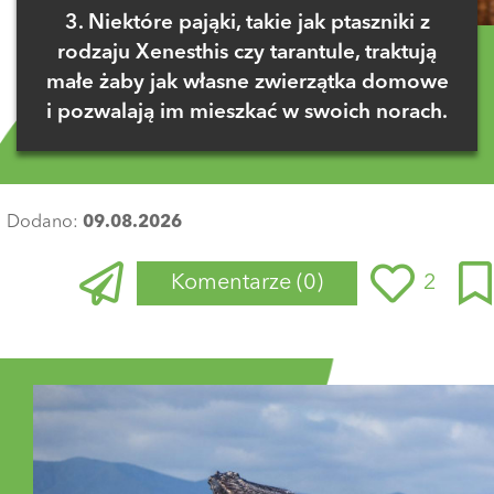
3. Niektóre pająki, takie jak ptaszniki z
rodzaju Xenesthis czy tarantule, traktują
małe żaby jak własne zwierzątka domowe
i pozwalają im mieszkać w swoich norach.
Dodano:
09.08.2026
Komentarze
(0)
2
Zaloguj się
, aby dodać komentarz