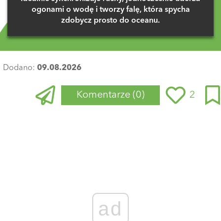
ogonami o wodę i tworzy falę, która spycha
zdobycz prosto do oceanu.
Dodano:
09.08.2026
Komentarze
(0)
2
Zaloguj się
, aby dodać komentarz
ad