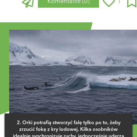
Komentarze
(0)
1
Zaloguj się
, aby dodać komentarz
2. Orki potrafią stworzyć falę tylko po to, żeby
zrzucić fokę z kry lodowej. Kilka osobników
idealnie synchronizuje ruchy, jednocześnie uderza