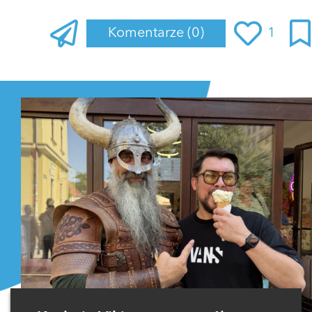
Komentarze
(0)
1
Zaloguj się
, aby dodać komentarz