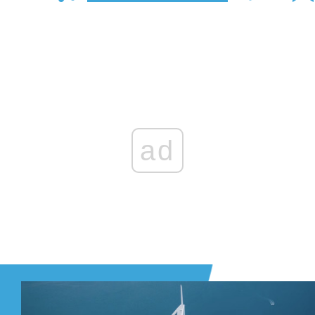
Zaloguj się
, aby dodać komentarz
ad