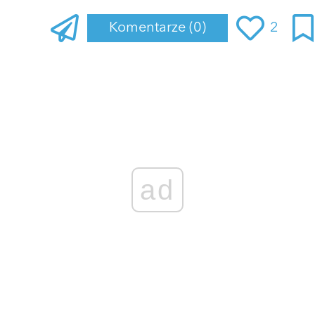
Komentarze
(0)
2
Zaloguj się
, aby dodać komentarz
ad