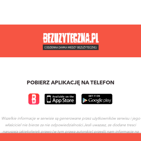
POBIERZ APLIKACJĘ NA TELEFON
Wszelkie informacje w serwisie są generowane przez użytkowników serwisu i jego
właściciel nie bierze za nie odpowiedzialności.Jesli uwazasz, ze dodane tresci
naruszaja jakiekolwiek prawo (w tym prawa autorskie) przeslij nam informacje na
ten temat.