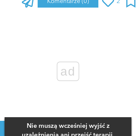
Komentarze
(0)
2
Zaloguj się
, aby dodać komentarz
ad
Nie muszą wcześniej wyjść z
uzależnienia ani przejść terapii.