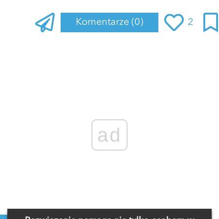
Komentarze
(0)
2
Zaloguj się
, aby dodać komentarz
ad