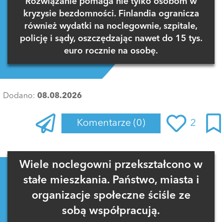
Rozwiązanie pomaga nie tylko osobom w
kryzysie bezdomności. Finlandia ogranicza
również wydatki na noclegownie, szpitale,
policję i sądy, oszczędzając nawet do 15 tys.
euro rocznie na osobę.
Dodano:
08.08.2026
Komentarze
(0)
2
Zaloguj się
, aby dodać komentarz
Wiele noclegowni przekształcono w
stałe mieszkania. Państwo, miasta i
organizacje społeczne ściśle ze
sobą współpracują.