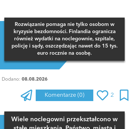
Rozwiązanie pomaga nie tylko osobom w
kryzysie bezdomności. Finlandia ogranicza
również wydatki na noclegownie, szpitale,
policję i sądy, oszczędzając nawet do 15 tys.
euro rocznie na osobę.
Dodano:
08.08.2026
Komentarze
(0)
2
Zaloguj się
, aby dodać komentarz
Wiele noclegowni przekształcono w
stałe mieszkania. Państwo, miasta i