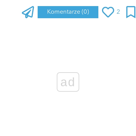
Komentarze
(0)
2
Zaloguj się
, aby dodać komentarz
ad