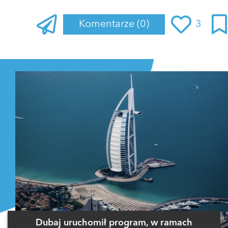
Komentarze
(0)
3
Zaloguj się
, aby dodać komentarz
Dubaj uruchomił program, w ramach