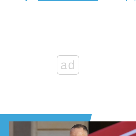
Zaloguj się
, aby dodać komentarz
ad