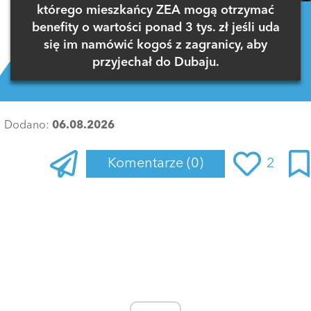
którego mieszkańcy ZEA mogą otrzymać
benefity o wartości ponad 3 tys. zł jeśli uda
się im namówić kogoś z zagranicy, aby
przyjechał do Dubaju.
Dodano:
06.08.2026
Komentarze
(0)
2
Zaloguj się
, aby dodać komentarz