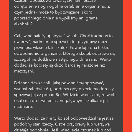
Czasem dodatkowo towarzyszy nam jeszcze
odrętwienie nóg i ogólne osłabienie organizmu. Z
czym jednak może to być związane, skoro
poprzedniego dnia nie wypiliśmy ani grama
alkoholu?
Całą winę należy upatrywać w soli. Choć trudno w to
uwierzyć, nadmierne spożycie tej przyprawy może
przynieść właśnie taki skutek. Powoduje ona lekkie
odwodnienie organizmu, którego skutek odczuwa się
szczególnie dotkliwie następnego dnia rano. Warto
dodać, że kobiety są dużo bardziej narażone niż
mężczyźni.
Dzienna dawka soli, jaką powinniśmy spożywać,
wynosi zaledwie 6g, podczas gdy przeciętny dorosły
spożywa jej aż ponad 8g. Widzicie więc sami, że wiele
osób ma do czynienia z negatywnymi skutkami jej
nadmiaru.
Warto dodać, że nie tylko sól odpowiedzialna jest za
podobny stan rzeczy. Ostre przyprawy lub warzywa
działają podobnie. Jeśli więc jecie czosnek lub coś