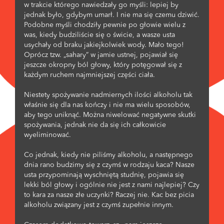
w trakcie którego nawiedzały go myśli: lepiej by
jednak było, gdybym umarł. I nie ma się czemu dziwić.
Podobne myśli chodziły pewnie po głowie wielu z
was, kiedy budziliście się o świcie, a wasze usta
usychały od braku jakiejkolwiek wody. Mało tego!
Oprócz tzw. „sahary” w jamie ustnej, pojawiał się
jeszcze okropny ból głowy, który potęgował się z
każdym ruchem najmniejszej części ciała.
Niestety spożywanie nadmiernych ilości alkoholu tak
właśnie się dla nas kończy i nie ma wielu sposobów,
aby tego uniknąć. Można niwelować negatywne skutki
spożywania, jednak nie da się ich całkowicie
wyeliminować.
Co jednak, kiedy nie piliśmy alkoholu, a następnego
dnia rano budzimy się z czymś w rodzaju kaca? Nasze
usta przypominają wyschniętą studnię, pojawia się
lekki ból głowy i ogólnie nie jest z nami najlepiej? Czy
to kara za nasze złe uczynki? Raczej nie. Kac bez picia
alkoholu związany jest z czymś zupełnie innym.