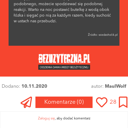
podobnego, możecie spodziewać się podobnej
reakcji. Warto na noc postawić butelkę z wodą obok
łózka i sięgać po nią za każdym razem, kiedy suchość
w ustach nas przebudzi.
Źródło:
wiedzoholik.pl
Dodano:
10.11.2020
autor:
MaulWolf
Komentarze
(0)
28
Zaloguj się
, aby dodać komentarz