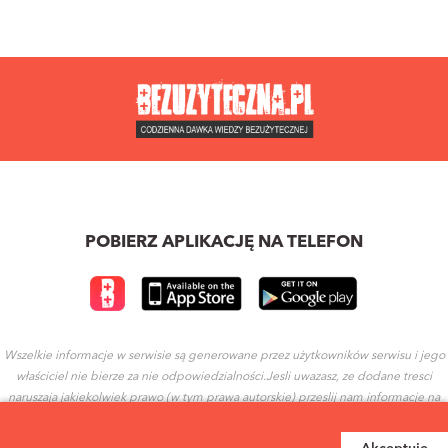
POBIERZ APLIKACJĘ NA TELEFON
Wszelkie informacje w serwisie są generowane przez użytkowników serwisu i jego
właściciel nie bierze za nie odpowiedzialności.Jesli uwazasz, ze dodane tresci
naruszaja jakiekolwiek prawo (w tym prawa autorskie) przeslij nam informacje na
ten temat.