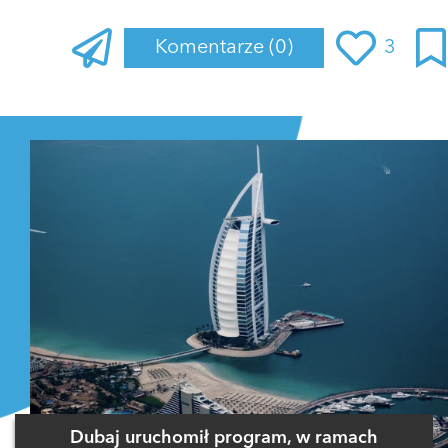
Komentarze
(0)
3
Zaloguj się
, aby dodać komentarz
Dubaj uruchomił program, w ramach