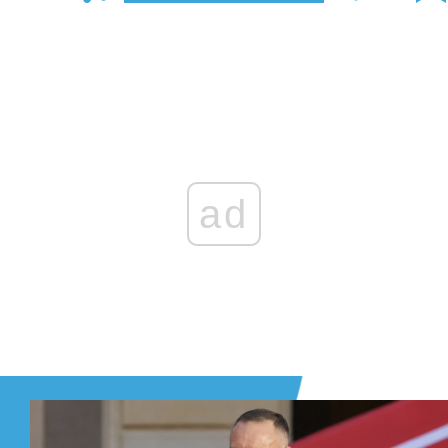
Zaloguj się
, aby dodać komentarz
ad