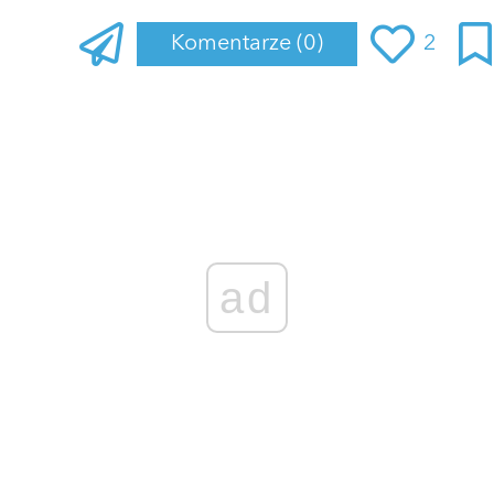
Komentarze
(0)
2
Zaloguj się
, aby dodać komentarz
ad