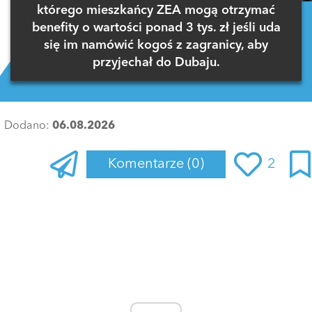
którego mieszkańcy ZEA mogą otrzymać
benefity o wartości ponad 3 tys. zł jeśli uda
się im namówić kogoś z zagranicy, aby
przyjechał do Dubaju.
Dodano:
06.08.2026
Komentarze
(0)
2
Zaloguj się
, aby dodać komentarz