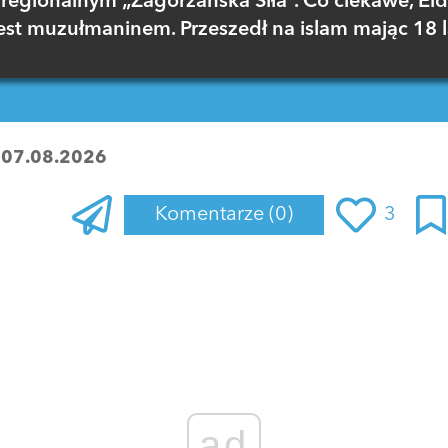
regionalnym „Zagórzańska Siła”. Co ciekawe, El
est muzułmaninem. Przeszedł na islam mając 18 l
:
07.08.2026
Komentarze
(0)
3
Zaloguj się
, aby dodać komentarz
ad