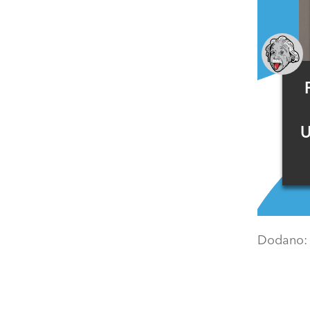
U
Dodano