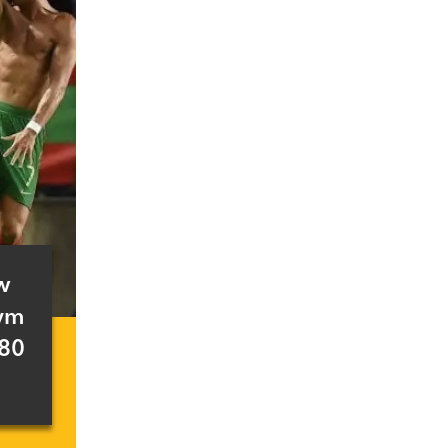
w
zym
180