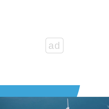
Zaloguj się
, aby dodać komentarz
ad