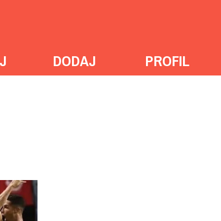
J
DODAJ
PROFIL