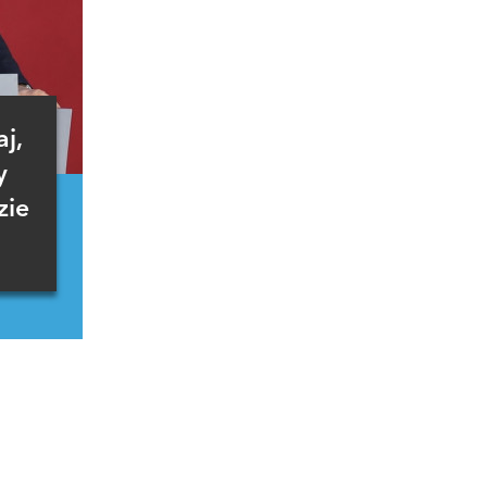
j,
y
zie