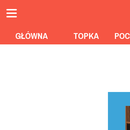
GŁÓWNA
TOPKA
POC