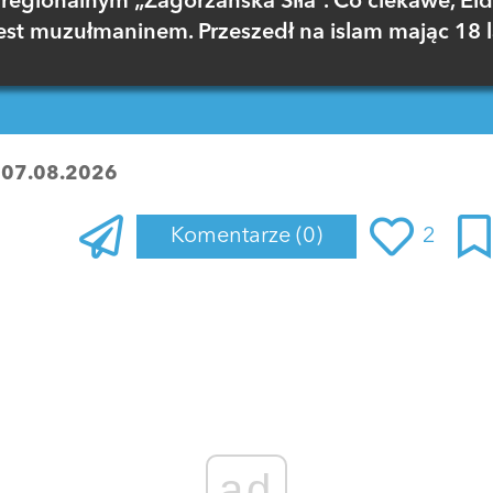
regionalnym „Zagórzańska Siła”. Co ciekawe, El
est muzułmaninem. Przeszedł na islam mając 18 l
:
07.08.2026
Komentarze
(0)
2
Zaloguj się
, aby dodać komentarz
ad