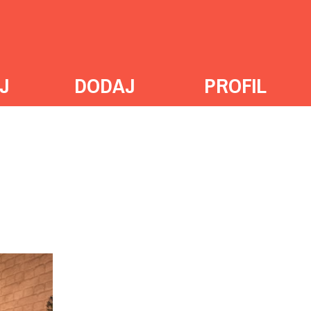
J
DODAJ
PROFIL