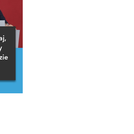
j,
y
zie