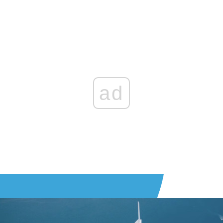
Zaloguj się
, aby dodać komentarz
ad