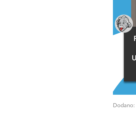
U
Dodano