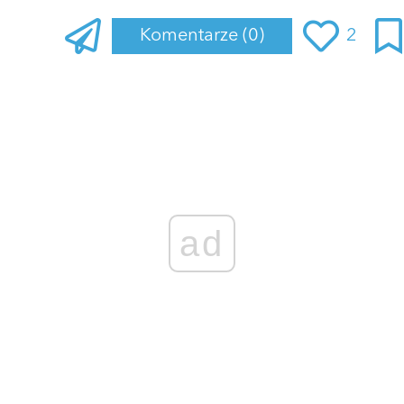
Komentarze
(0)
2
Zaloguj się
, aby dodać komentarz
ad