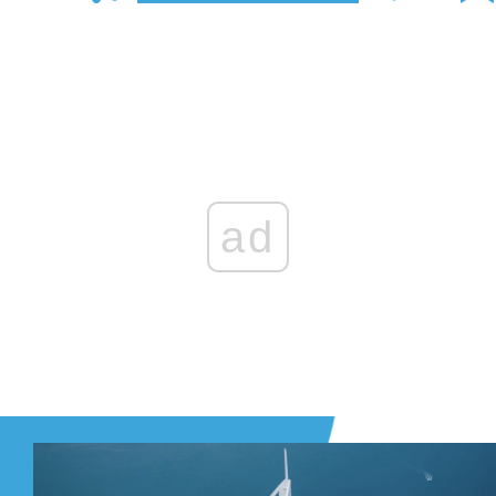
Zaloguj się
, aby dodać komentarz
ad