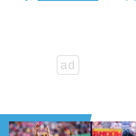
Zaloguj się
, aby dodać komentarz
ad