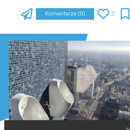
Komentarze
(0)
2
Zaloguj się
, aby dodać komentarz