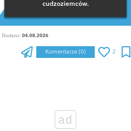
cudzoziemców.
Dodano:
04.08.2026
Komentarze
(0)
2
Zaloguj się
, aby dodać komentarz
ad