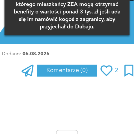
którego mieszkańcy ZEA mogą otrzymać
benefity o wartości ponad 3 tys. zł jeśli uda
się im namówić kogoś z zagranicy, aby
przyjechał do Dubaju.
Dodano:
06.08.2026
Komentarze
(0)
2
Zaloguj się
, aby dodać komentarz