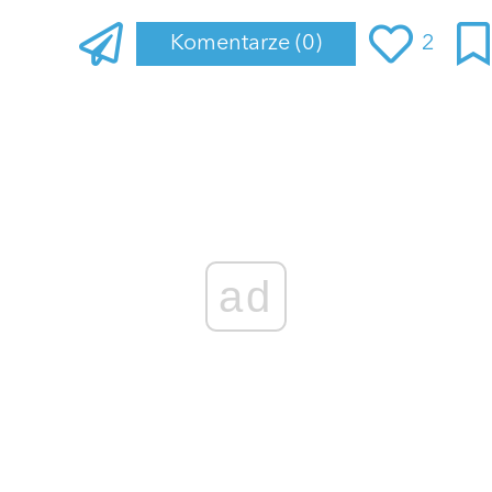
Komentarze
(0)
2
Zaloguj się
, aby dodać komentarz
ad