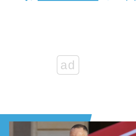
Zaloguj się
, aby dodać komentarz
ad