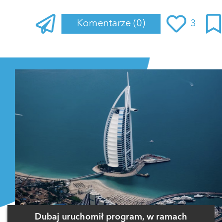
Komentarze
(0)
3
Zaloguj się
, aby dodać komentarz
Dubaj uruchomił program, w ramach