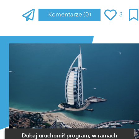
Komentarze
(0)
3
Zaloguj się
, aby dodać komentarz
Dubaj uruchomił program, w ramach