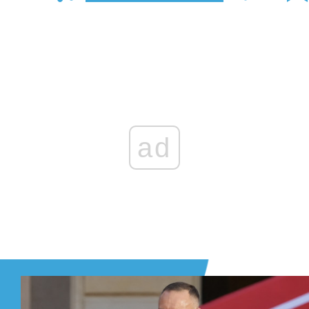
Zaloguj się
, aby dodać komentarz
ad