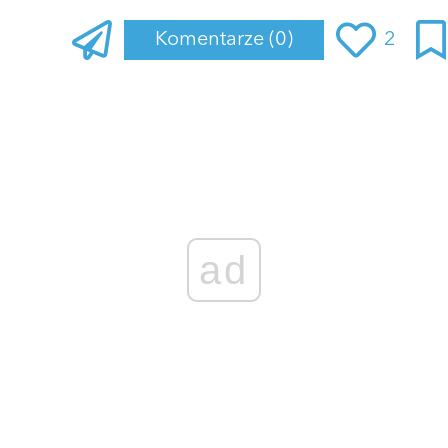
Komentarze
(0)
2
Zaloguj się
, aby dodać komentarz
ad