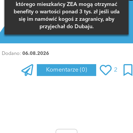
którego mieszkańcy ZEA mogą otrzymać
benefity o wartości ponad 3 tys. zł jeśli uda
się im namówić kogoś z zagranicy, aby
przyjechał do Dubaju.
Dodano:
06.08.2026
Komentarze
(0)
2
Zaloguj się
, aby dodać komentarz