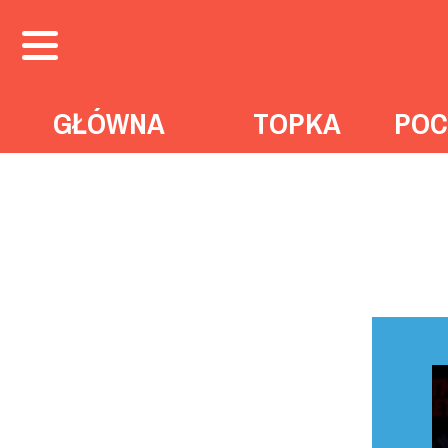
GŁÓWNA
TOPKA
POC