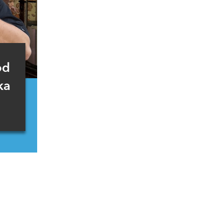
od
ka