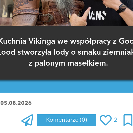
Kuchnia Vikinga we współpracy z Go
Lood stworzyła lody o smaku ziemnia
z palonym masełkiem.
:
05.08.2026
Komentarze
(0)
2