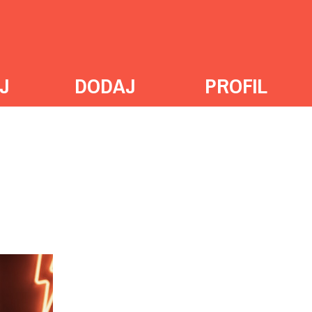
J
DODAJ
PROFIL