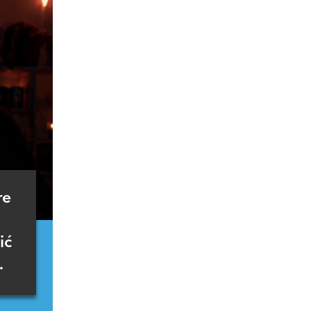
re
ić
.