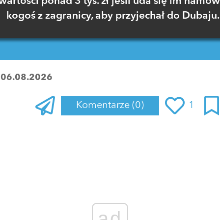
wartości ponad 3 tys. zł jeśli uda się im namów
kogoś z zagranicy, aby przyjechał do Dubaju.
:
06.08.2026
Komentarze
(0)
1
Zaloguj się
, aby dodać komentarz
ad