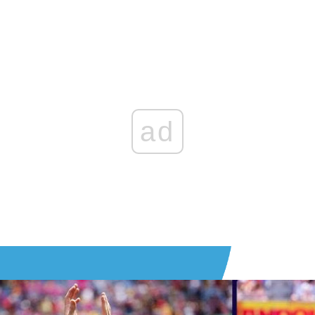
Zaloguj się
, aby dodać komentarz
ad