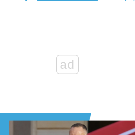
Zaloguj się
, aby dodać komentarz
ad