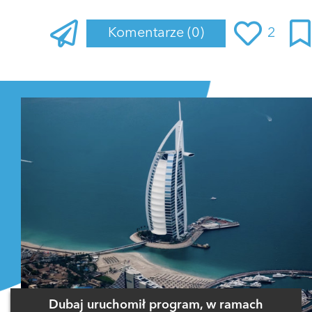
Komentarze
(0)
2
Zaloguj się
, aby dodać komentarz
Dubaj uruchomił program, w ramach