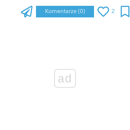
Komentarze
(0)
2
Zaloguj się
, aby dodać komentarz
ad