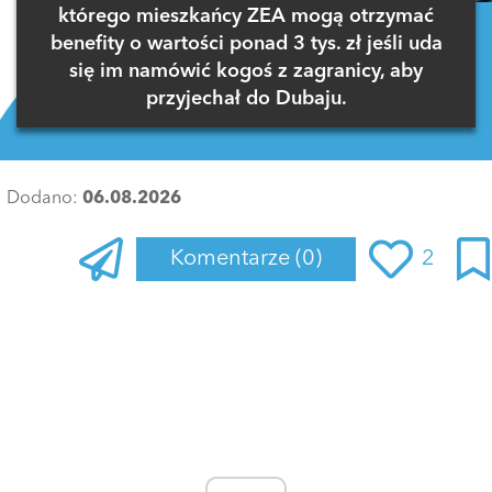
którego mieszkańcy ZEA mogą otrzymać
benefity o wartości ponad 3 tys. zł jeśli uda
się im namówić kogoś z zagranicy, aby
przyjechał do Dubaju.
Dodano:
06.08.2026
Komentarze
(0)
2
Zaloguj się
, aby dodać komentarz