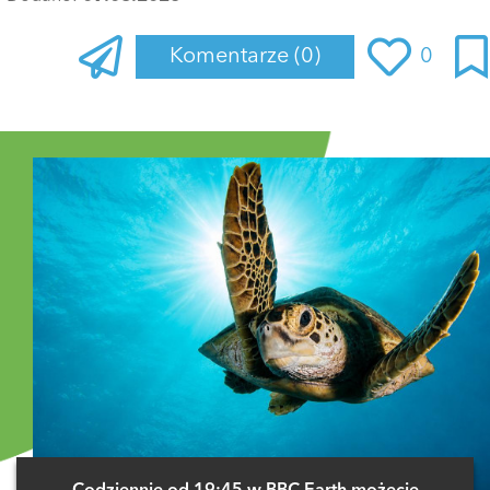
Komentarze
(0)
0
Zaloguj się
, aby dodać komentarz