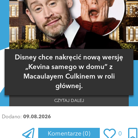
Disney chce nakręcić nową wersję
„Kevina samego w domu” z
Macaulayem Culkinem w roli
głównej.
CZYTAJ DALEJ
Dodano:
09.08.2026
Komentarze
(0)
0