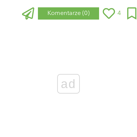
Komentarze
(0)
4
Zaloguj się
, aby dodać komentarz
ad