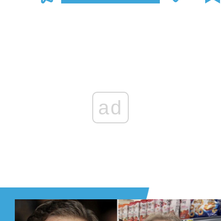
Zaloguj się
, aby dodać komentarz
ad