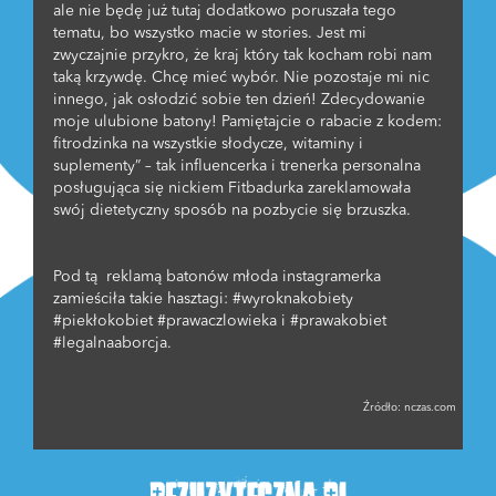
ale nie będę już tutaj dodatkowo poruszała tego
tematu, bo wszystko macie w stories. Jest mi
zwyczajnie przykro, że kraj który tak kocham robi nam
taką krzywdę. Chcę mieć wybór. Nie pozostaje mi nic
innego, jak osłodzić sobie ten dzień! Zdecydowanie
moje ulubione batony! Pamiętajcie o rabacie z kodem:
fitrodzinka na wszystkie słodycze, witaminy i
suplementy” – tak influencerka i trenerka personalna
posługująca się nickiem Fitbadurka zareklamowała
swój dietetyczny sposób na pozbycie się brzuszka.
Pod tą reklamą batonów młoda instagramerka
zamieściła takie hasztagi: #wyroknakobiety
#piekłokobiet #prawaczlowieka i #prawakobiet
#legalnaaborcja.
Źródło:
nczas.com