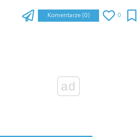
Komentarze
(0)
0
Zaloguj się
, aby dodać komentarz
ad