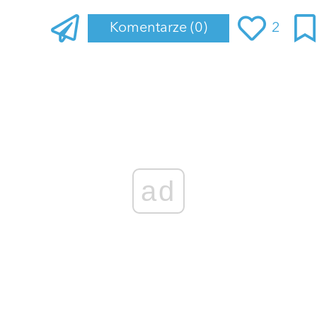
Komentarze
(0)
2
Zaloguj się
, aby dodać komentarz
ad