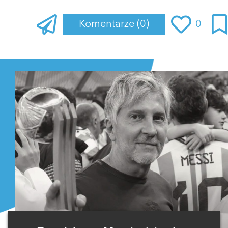
Komentarze
(0)
0
Zaloguj się
, aby dodać komentarz