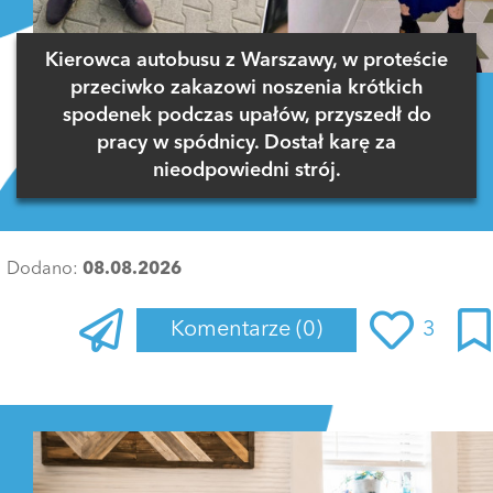
Kierowca autobusu z Warszawy, w proteście
przeciwko zakazowi noszenia krótkich
spodenek podczas upałów, przyszedł do
pracy w spódnicy. Dostał karę za
nieodpowiedni strój.
Dodano:
08.08.2026
Komentarze
(0)
3
Zaloguj się
, aby dodać komentarz