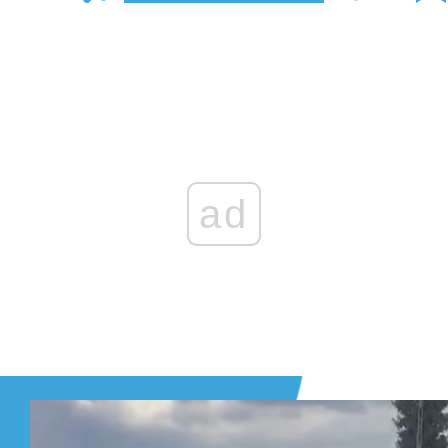
Zaloguj się
, aby dodać komentarz
ad