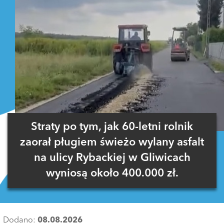
Straty po tym, jak 60-letni rolnik
zaorał pługiem świeżo wylany asfalt
na ulicy Rybackiej w Gliwicach
wyniosą około 400.000 zł.
Dodano:
08.08.2026