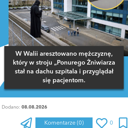
W Walii aresztowano mężczyznę,
który w stroju „Ponurego Żniwiarza
stał na dachu szpitala i przyglądał
się pacjentom.
Dodano:
08.08.2026
Komentarze
(0)
0