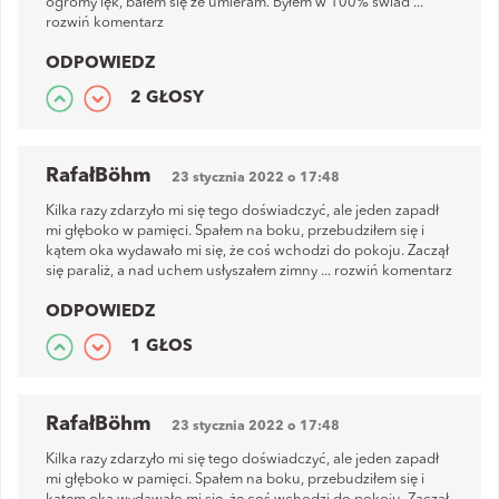
ogromy lęk, bałem się że umieram. Byłem w 100% świad
...
rozwiń komentarz
ODPOWIEDZ
2 GŁOSY
RafałBöhm
23 stycznia 2022 o 17:48
Kilka razy zdarzyło mi się tego doświadczyć, ale jeden zapadł
mi głęboko w pamięci. Spałem na boku, przebudziłem się i
kątem oka wydawało mi się, że coś wchodzi do pokoju. Zaczął
się paraliż, a nad uchem usłyszałem zimny
...
rozwiń komentarz
ODPOWIEDZ
1 GŁOS
RafałBöhm
23 stycznia 2022 o 17:48
Kilka razy zdarzyło mi się tego doświadczyć, ale jeden zapadł
mi głęboko w pamięci. Spałem na boku, przebudziłem się i