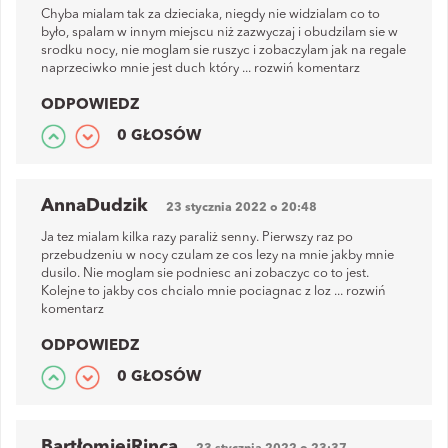
Chyba mialam tak za dzieciaka, niegdy nie widzialam co to
było, spalam w innym miejscu niż zazwyczaj i obudzilam sie w
srodku nocy, nie moglam sie ruszyc i zobaczylam jak na regale
naprzeciwko mnie jest duch który
...
rozwiń komentarz
ODPOWIEDZ
0 GŁOSÓW
AnnaDudzik
23 stycznia 2022 o 20:48
Ja tez mialam kilka razy paraliż senny. Pierwszy raz po
przebudzeniu w nocy czulam ze cos lezy na mnie jakby mnie
dusilo. Nie moglam sie podniesc ani zobaczyc co to jest.
Kolejne to jakby cos chcialo mnie pociagnac z loz
...
rozwiń
komentarz
ODPOWIEDZ
0 GŁOSÓW
BartłomiejRinca