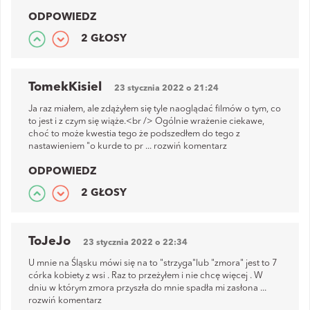
ODPOWIEDZ
2 GŁOSY
TomekKisiel
23 stycznia 2022 o 21:24
Ja raz miałem, ale zdążyłem się tyle naoglądać filmów o tym, co
to jest i z czym się wiąże.<br /> Ogólnie wrażenie ciekawe,
choć to może kwestia tego że podszedłem do tego z
nastawieniem "o kurde to pr
...
rozwiń komentarz
ODPOWIEDZ
2 GŁOSY
ToJeJo
23 stycznia 2022 o 22:34
U mnie na Śląsku mówi się na to "strzyga"lub "zmora" jest to 7
córka kobiety z wsi . Raz to przeżyłem i nie chcę więcej . W
dniu w którym zmora przyszła do mnie spadła mi zasłona
...
rozwiń komentarz