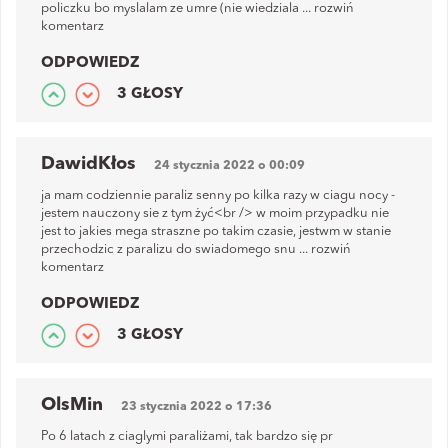
policzku bo myslalam ze umre (nie wiedziala
...
rozwiń
komentarz
ODPOWIEDZ
3 GŁOSY
DawidKłos
24 stycznia 2022 o 00:09
ja mam codziennie paraliz senny po kilka razy w ciagu nocy -
jestem nauczony sie z tym żyć<br /> w moim przypadku nie
jest to jakies mega straszne po takim czasie, jestwm w stanie
przechodzic z paralizu do swiadomego snu
...
rozwiń
komentarz
ODPOWIEDZ
3 GŁOSY
OlsMin
23 stycznia 2022 o 17:36
Po 6 latach z ciaglymi paraliżami, tak bardzo się pr