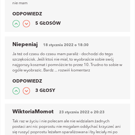
nie mam
ODPOWIEDZ
5 GŁOSÓW
Niepeniaj
18 stycznia 2022 o 18:30
Ja też od czasu do czasu mam paraliż - dochodzi do tego
szczękościsk. Jeśli ktoś nie mial, to wyobraźcie sobie swój
najgorszy koszmat i pomnóżcie to przez 10. Trudno to sobie w
ogóle wyobrazic. Bardz
...
rozwiń komentarz
ODPOWIEDZ
3 GŁOSY
WiktoriaMomot
23 stycznia 2022 o 20:23
Tak raz w życiu i nie polecam ale nie widzialam żadnych
postaci ani nic poprostu nie mogalam oddychać krzyczeć ani
się ruszyć poprostu leżałam sparaliżowana i łzy leciały mi po