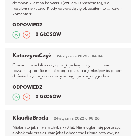
domownik jest na korytarzu (czułem i słyszałem to), nie
mogłem się ruszyć. Kiedy naprawdę się obudziłem to
...
rozwiń
komentarz
ODPOWIEDZ
0 GŁOSÓW
KatarzynaCzyż
24 stycznia 2022 o 04:34
Czasami mam kilka razy q ciągu jednej nocy....okropne
uczucie....potrafie nie mieć tego przez parę miesięcy by potem
doświadczyć tego kilka razy w ciągu jednego tygodnia
ODPOWIEDZ
0 GŁOSÓW
KlaudiaBroda
24 stycznia 2022 o 08:26
Miałam to jak miałam chyba 7/8 lat. Nie mogłam się poruszyć,
a obok cały czas czułam jakąś obecność i zimne powiewy na