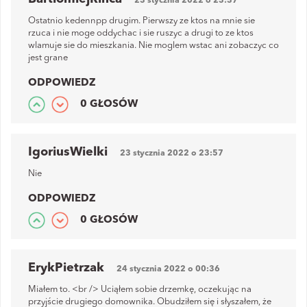
23 stycznia 2022 o 23:37
Ostatnio kedennpp drugim. Pierwszy ze ktos na mnie sie
rzuca i nie moge oddychac i sie ruszyc a drugi to ze ktos
wlamuje sie do mieszkania. Nie moglem wstac ani zobaczyc co
jest grane
ODPOWIEDZ
0 GŁOSÓW
IgoriusWielki
23 stycznia 2022 o 23:57
Nie
ODPOWIEDZ
0 GŁOSÓW
ErykPietrzak
24 stycznia 2022 o 00:36
Miałem to. <br /> Uciąłem sobie drzemkę, oczekując na
przyjście drugiego domownika. Obudziłem się i słyszałem, że