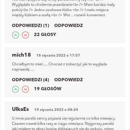
Wyglądało to cholernie prawdziwie<br /> Mam bardzo mały
pokój<br /> Jedno osobowe łóżko <br /> I malo miejsca
między łóżkiem a szafą.<br /> Wst
...
rozwiń komentarz
ODPOWIEDZI (1)
ODPOWIEDZ
22 GŁOSY
mich18
18 stycznia 2022 o 17:57
Chciałbym to mieć..... Chociaż z zobaczyć jak to wygląda
naprawdę.....
ODPOWIEDZI (4)
ODPOWIEDZ
19 GŁOSÓW
UlkaEs
19 stycznia 2022 o 08:24
U mnie paraliż senny pojawia się regularnie co kilka miesięcy.
Czasem nawet kilka razy w ciągu miesiąca. Najgorszy paraliż
jaki miałam to głosy butów zbliżających się do pokoju, mimo