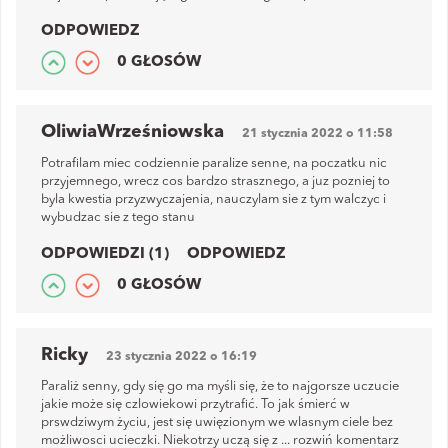
ODPOWIEDZ
0 GŁOSÓW
OliwiaWrześniowska
21 stycznia 2022 o 11:58
Potrafilam miec codziennie paralize senne, na poczatku nic
przyjemnego, wrecz cos bardzo strasznego, a juz pozniej to
byla kwestia przyzwyczajenia, nauczylam sie z tym walczyc i
wybudzac sie z tego stanu
ODPOWIEDZI (1)
ODPOWIEDZ
0 GŁOSÓW
Ricky
23 stycznia 2022 o 16:19
Paraliż senny, gdy się go ma myśli się, że to najgorsze uczucie
jakie może się czlowiekowi przytrafić. To jak śmierć w
prswdziwym życiu, jest się uwięzionym we wlasnym ciele bez
możliwosci ucieczki. Niekotrzy uczą się z
...
rozwiń komentarz