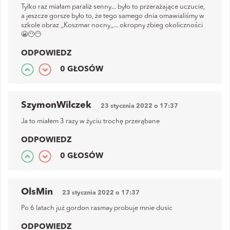
Tylko raz miałam paraliż senny... było to przerażające uczucie,
a jeszcze gorsze było to, że tego samego dnia omawialiśmy w
szkole obraz ,,Koszmar nocny,,... okropny zbieg okoliczności
😬😶😶
ODPOWIEDZ
0 GŁOSÓW
SzymonWilczek
23 stycznia 2022 o 17:37
Ja to miałem 3 razy w życiu trochę przerąbane
ODPOWIEDZ
0 GŁOSÓW
OlsMin
23 stycznia 2022 o 17:37
Po 6 latach już gordon rasmay probuje mnie dusic
ODPOWIEDZ