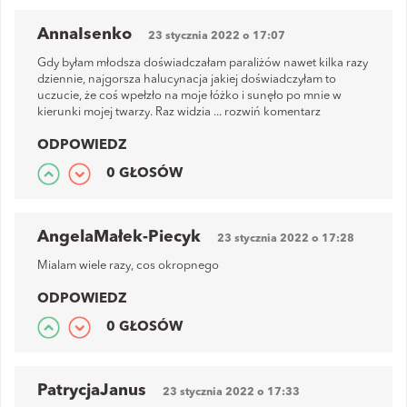
AnnaIsenko
23 stycznia 2022 o 17:07
Gdy byłam młodsza doświadczałam paraliżów nawet kilka razy
dziennie, najgorsza halucynacja jakiej doświadczyłam to
uczucie, że coś wpełzło na moje łóżko i sunęło po mnie w
kierunki mojej twarzy. Raz widzia
...
rozwiń komentarz
ODPOWIEDZ
0 GŁOSÓW
AngelaMałek-Piecyk
23 stycznia 2022 o 17:28
Mialam wiele razy, cos okropnego
ODPOWIEDZ
0 GŁOSÓW
PatrycjaJanus
23 stycznia 2022 o 17:33