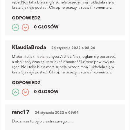
ręce. No i taka biała mgła sunęła przede mną i układała się w
kształt jakiejś postaci. Okropne przeży
...
rozwiń komentarz
ODPOWIEDZ
0 GŁOSÓW
KlaudiaBroda
24 stycznia 2022 o 08:26
Miałam to jak miałam chyba 7/8 lat. Nie mogłam się poruszyć,
a obok cały czas czułam jakąś obecność i zimne powiewy na
ręce. No i taka biała mgła sunęła przede mną i układała się w
kształt jakiejś postaci. Okropne przeży
...
rozwiń komentarz
ODPOWIEDZ
0 GŁOSÓW
ranc17
24 stycznia 2022 o 09:04
Dodam ze to bylo cis strasznego ….