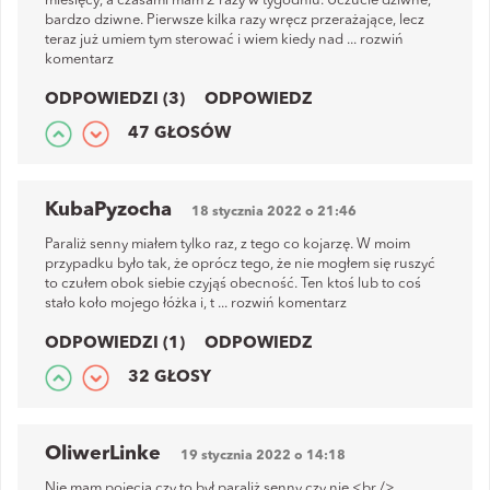
miesięcy, a czasami mam 2 razy w tygodniu. Uczucie dziwne,
bardzo dziwne. Pierwsze kilka razy wręcz przerażające, lecz
teraz już umiem tym sterować i wiem kiedy nad
...
rozwiń
komentarz
ODPOWIEDZI (3)
ODPOWIEDZ
47 GŁOSÓW
KubaPyzocha
18 stycznia 2022 o 21:46
Paraliż senny miałem tylko raz, z tego co kojarzę. W moim
przypadku było tak, że oprócz tego, że nie mogłem się ruszyć
to czułem obok siebie czyjąś obecność. Ten ktoś lub to coś
stało koło mojego łóżka i, t
...
rozwiń komentarz
ODPOWIEDZI (1)
ODPOWIEDZ
32 GŁOSY
OliwerLinke
19 stycznia 2022 o 14:18
Nie mam pojęcia czy to był paraliż senny czy nie.<br />