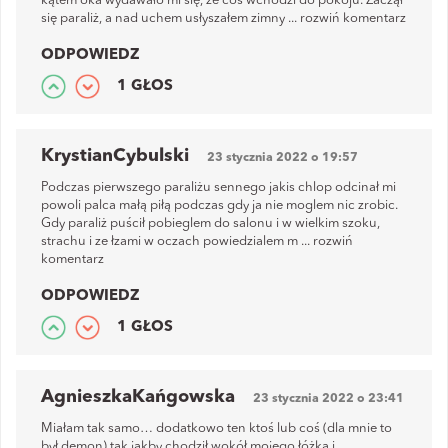
kątem oka wydawało mi się, że coś wchodzi do pokoju. Zaczął
się paraliż, a nad uchem usłyszałem zimny
...
rozwiń komentarz
ODPOWIEDZ
1 GŁOS
KrystianCybulski
23 stycznia 2022 o 19:57
Podczas pierwszego paraliżu sennego jakis chlop odcinał mi
powoli palca małą piłą podczas gdy ja nie moglem nic zrobic.
Gdy paraliż puścił pobieglem do salonu i w wielkim szoku,
strachu i ze łzami w oczach powiedzialem m
...
rozwiń
komentarz
ODPOWIEDZ
1 GŁOS
AgnieszkaKańgowska
23 stycznia 2022 o 23:41
Miałam tak samo… dodatkowo ten ktoś lub coś (dla mnie to
był demon) tak jakby chodził wokół mojego łóżka i