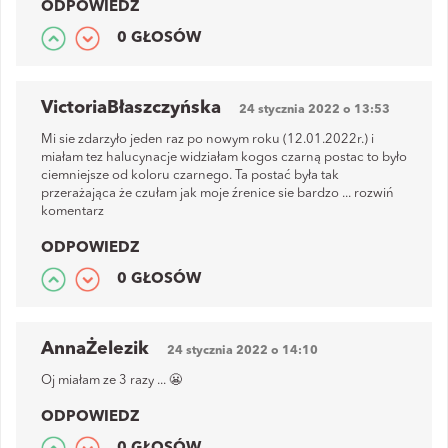
ODPOWIEDZ
0 GŁOSÓW
VictoriaBłaszczyńska
24 stycznia 2022 o 13:53
Mi sie zdarzyło jeden raz po nowym roku (12.01.2022r.) i
miałam tez halucynacje widziałam kogos czarną postac to było
ciemniejsze od koloru czarnego. Ta postać była tak
przerażająca że czułam jak moje źrenice sie bardzo
...
rozwiń
komentarz
ODPOWIEDZ
0 GŁOSÓW
AnnaŻelezik
24 stycznia 2022 o 14:10
Oj miałam ze 3 razy ... 😬
ODPOWIEDZ