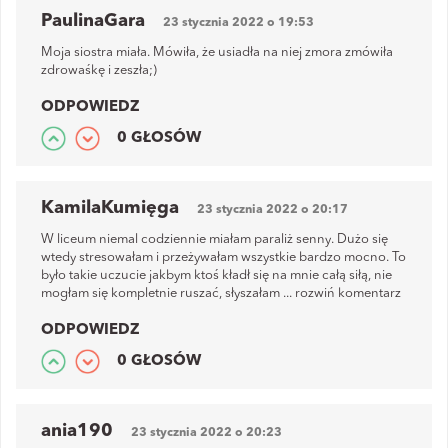
PaulinaGara
23 stycznia 2022 o 19:53
Moja siostra miała. Mówiła, że usiadła na niej zmora zmówiła
zdrowaśkę i zeszła;)
ODPOWIEDZ
0 GŁOSÓW
KamilaKumięga
23 stycznia 2022 o 20:17
W liceum niemal codziennie miałam paraliż senny. Dużo się
wtedy stresowałam i przeżywałam wszystkie bardzo mocno. To
było takie uczucie jakbym ktoś kładł się na mnie całą siłą, nie
mogłam się kompletnie ruszać, słyszałam
...
rozwiń komentarz
ODPOWIEDZ
0 GŁOSÓW
ania190
23 stycznia 2022 o 20:23