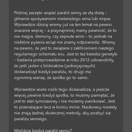
Później zaczęto wiązać paraliż senny ze złą dietą –
głównie spożywaniem nieświeżego wina lub mięsa.
Wprawdzie dzisiaj wiemy już na ten temat na pewno
znacznie więcej – a przynajmniej mamy pewność, że to
nie magia, demony, czy zepsute wino – to jednak na
niektóre pytania wciąż nie znamy odpowiedzi. Wiemy
na pewno, że jest to związane z zakłóceniem naszego
regularnego schematu snu. Jest to też kwestia genetyki
– badania przeprowadzone w roku 2012 udowodniły,
że jeśli jeden z bliźniaków (jednojajowych)
doświadczył kiedyś paraliżu, to drugi ma
ogromną szansę, że spotka go to samo.
Wprawdzie wiele osób tego doświadcza, a jeszcze
więcej pewnie kiedyś spotka, to musimy pamiętać, że
jest to stan tymczasowy i nie możemy panikować. Jest
to przerażające lecz w końcu minie. Naukowcy niestety
nie znają żadnej skutecznej metody, aby pozbyć się
paraliżu sennego.
Mieliście kiedyś paraliż senny?