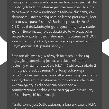
najczęściej towarzyszyła twórcom horrorów, jednak dla
niektórych ludzi to właśnie jest rzeczywistość. Nie ma
to oczywiście nic wspólnego z żadnymi duchami, czy
demonami, która siedzą nam na klatce piersiowej, lecz
jest to tzw. „paraliż senny”. Badania pokazały, że aż
7,6% ludzi doświadczyło go przynajmniej raz w swoim
życiu. Nieco inaczej przedstawia się to w przypadku
pacjentów szpitali psychiatrycznych, bowiem aż 31,9%
z nich nie mogło kiedyś ruszać się po przebudzeniu.
Czym jednak jest „paraliż senny”?
Stan ten objawia się w różnych formach, jednak tą
najczęściej spotykaną jest ta, w trakcie której nie
jesteśmy w stanie ruszać się lub/i mówić przez około 2
minuty po przebudzeniu. Niektórzy odczuwają
także/lub fizyczny nacisk na klatkę piersiową, problemy
z oddychaniem, nienaturalne mimowolne ruchy ciała,
wyczuwają czyjąś diaboliczną obecność w
pomieszczeniu, a także doświadczają wizualnych (czy
też słuchowych) halucynacji.
Paraliż senny jest ściśle związany z fazą snu zwaną REM,