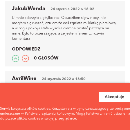
JakubWenda
24 stycznia 2022 o 16:02
U mnie zdarzyło się tylko raz. Obudziłem się w nocy, nie
mogłem się ruszać, czułem że coś zgniata mi klatkę piersiową,
a w rogu pokoju stała wysoka ciemna postać patrząca na
mnie. Było to przerażające, a że jestem fanem
...
rozwiń
komentarz
ODPOWIEDZ
0 GŁOSÓW
AvrilWine
24 stycznia 2022 o 16:50
A ja chyba miewam czasami na odwrót, moje ciało nie śpi, a
umysł śpi. I wtedy np. nawet jak wmawiam sobie, że jestem
Akceptuję
obudzona i staram się myśleć o czymś... No normalnym, to mój
mózg cały czas wraca
...
rozwiń komentarz
Serwis korzysta z plików cookies. Korzystanie z witryny oznacza zgodę, że będą one
ODPOWIEDZ
umieszczane w Państwa urządzeniu końcowym. Mogą Państwo zmienić ustawienia
dotyczące plików cookies w swojej przeglądarce.
0 GŁOSÓW