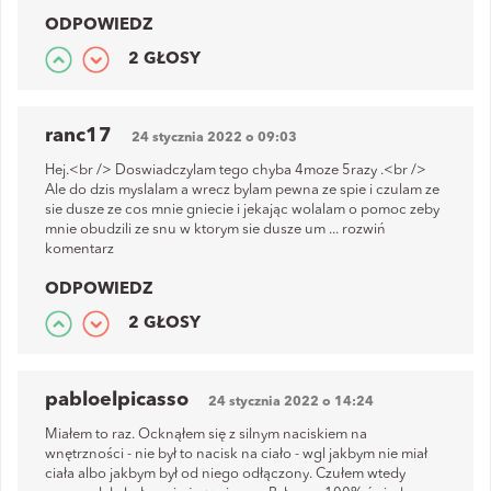
ODPOWIEDZ
2 GŁOSY
ranc17
24 stycznia 2022 o 09:03
Hej.<br /> Doswiadczylam tego chyba 4moze 5razy .<br />
Ale do dzis myslalam a wrecz bylam pewna ze spie i czulam ze
sie dusze ze cos mnie gniecie i jekając wolalam o pomoc zeby
mnie obudzili ze snu w ktorym sie dusze um
...
rozwiń
komentarz
ODPOWIEDZ
2 GŁOSY
pabloelpicasso
24 stycznia 2022 o 14:24
Miałem to raz. Ocknąłem się z silnym naciskiem na
wnętrzności - nie był to nacisk na ciało - wgl jakbym nie miał
ciała albo jakbym był od niego odłączony. Czułem wtedy