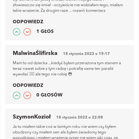
złowieszczo się śmiał - oczywiście nie widziałam tego, miałam
takie wrażenie. Za drugim raze
...
rozwiń komentarz
ODPOWIEDZ
1 GŁOS
MalwinaŚlifirska
18 stycznia 2022 o 19:17
Mam to od dziecka ...kiedyś byłam przerażona tym stanem a
teraz nawet sobie z tym radzę i potrafię sama ten paraliż
wywołać 🤦‍♀️ ale tego nie robię 😳
ODPOWIEDZ
0 GŁOSÓW
SzymonKozioł
18 stycznia 2022 o 22:08
Ja to miałem takie coś w tamtym roku nie wiem czy byłem
obudzony czy miałem sen ale byłem świadomy tego
wszystkiego i miałem wrażenie przez nie wiem jaki czas, że