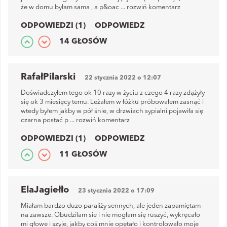
że w domu byłam sama , a p&oac
...
rozwiń komentarz
ODPOWIEDZI (1)
ODPOWIEDZ
14 GŁOSÓW
RafałPilarski
22 stycznia 2022 o 12:07
Doświadczyłem tego ok 10 razy w życiu z czego 4 razy zdążyły
się ok 3 miesięcy temu. Leżałem w łóżku próbowałem zasnąć i
wtedy byłem jakby w pół śnie, w drzwiach sypialni pojawiła się
czarna postać p
...
rozwiń komentarz
ODPOWIEDZI (1)
ODPOWIEDZ
11 GŁOSÓW
ElaJagiełło
23 stycznia 2022 o 17:09
Miałam bardzo duzo paraliży sennych, ale jeden zapamiętam
na zawsze. Obudzilam sie i nie mogłam się ruszyć, wykręcało
mi głowe i szyje, jakby coś mnie opętało i kontrolowało moje