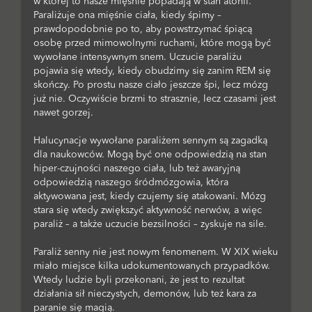
w której to nasze mięśnie popadają w stan atonii.
Paraliżuje ona mięśnie ciała, kiedy śpimy –
prawdopodobnie po to, aby powstrzymać śpiącą
osobę przed mimowolnymi ruchami, które mogą być
wywołane intensywnym snem. Uczucie paraliżu
pojawia się wtedy, kiedy obudzimy się zanim REM się
skończy. Po prostu nasze ciało jeszcze śpi, lecz mózg
już nie. Oczywiście brzmi to strasznie, lecz czasami jest
nawet gorzej.
Halucynacje wywołane paraliżem sennym są zagadką
dla naukowców. Mogą być one odpowiedzią na stan
hiper-czujności naszego ciała, lub też awaryjną
odpowiedzią naszego śródmózgowia, która
aktywowana jest, kiedy czujemy się atakowani. Mózg
stara się wtedy zwiększyć aktywność nerwów, a więc
paraliż – a także uczucie bezsilności – zyskuje na sile.
Paraliż senny nie jest nowym fenomenem. W XIX wieku
miało miejsce kilka udokumentowanych przypadków.
Wtedy ludzie byli przekonani, że jest to rezultat
działania sił nieczystych, demonów, lub też kara za
paranie się magią.