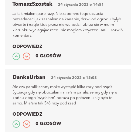
TomaszSzostak
24 stycznia 2022 o 14:51
Ja tak mialem pare razy. Nie zapomne tego uczucia
bezradnosci jak zasnalem na kanapie, drzwi od ogrodu bylyb
otwarte i nagle ktos przez nie wchodzi i zbliza sie w moim
kierunku wyciagajac rece...nie moglem krzyczec...ani
...
rozwiń
komentarz
ODPOWIEDZ
0 GŁOSÓW
DankaUrban
24 stycznia 2022 o 15:03
Ale czy paraliż senny może wystąpić kilka razy pod rząd?
Sytuacja gdy się obudziłam i miałam paraliż senny gdy się w
końcu z tego "wydałam" odrazu po położeniu się było to
samo. Miałam tak 5/6 razy pod rząd
ODPOWIEDZ
0 GŁOSÓW