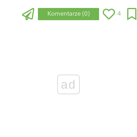
Komentarze
(0)
4
Zaloguj się
, aby dodać komentarz
ad