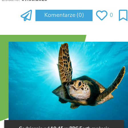
Komentarze
(0)
0
Zaloguj się
, aby dodać komentarz