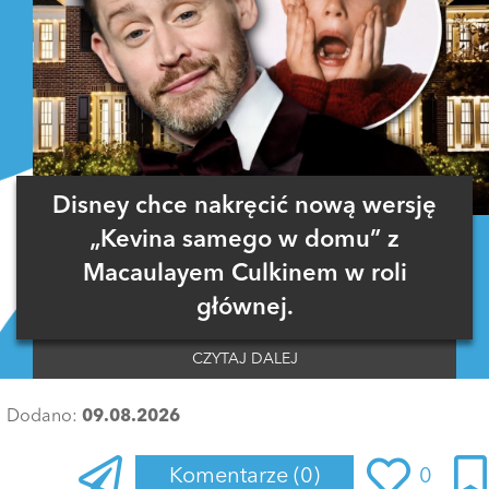
Disney chce nakręcić nową wersję
„Kevina samego w domu” z
Macaulayem Culkinem w roli
głównej.
CZYTAJ DALEJ
Dodano:
09.08.2026
Komentarze
(0)
0