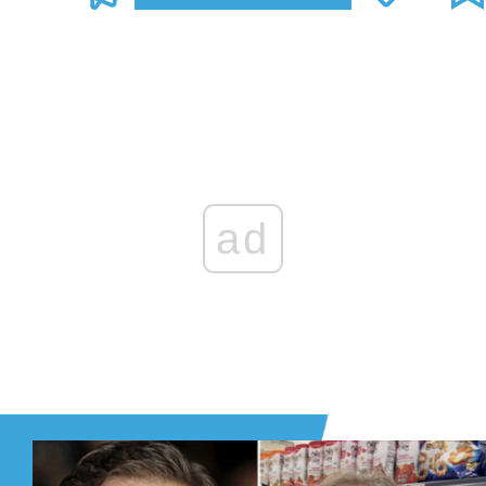
Zaloguj się
, aby dodać komentarz
ad