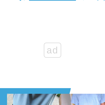
Zaloguj się
, aby dodać komentarz
ad