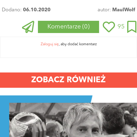
Dodano:
06.10.2020
autor:
MaulWolf
Komentarze
(0)
95
Zaloguj się
, aby dodać komentarz
ZOBACZ RÓWNIEŻ