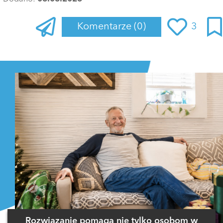
Komentarze
(0)
3
Zaloguj się
, aby dodać komentarz
Rozwiązanie pomaga nie tylko osobom w