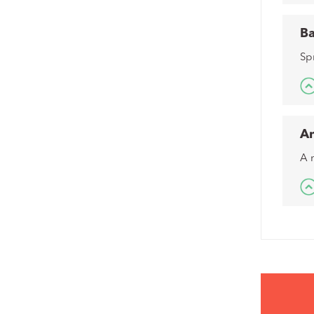
B
Sp
A
A 