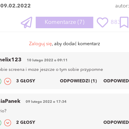
:
09.02.2022
autor
Komentarze
(7)
883
Zaloguj się
, aby dodać komentarz
melix123
10 lutego 2022 o 09:11
obie screena i moze jeszcze o tym sobie przypomne
3 GŁOSY
ODPOWIEDZI (1)
ODPOWIED
siaPanek
09 lutego 2022 o 17:34
rio?
2 GŁOSY
ODPOWIED