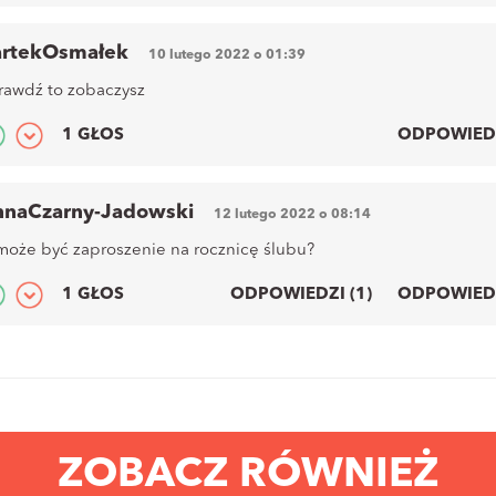
artekOsmałek
10 lutego 2022 o 01:39
rawdź to zobaczysz
1 GŁOS
ODPOWIED
nnaCzarny-Jadowski
12 lutego 2022 o 08:14
może być zaproszenie na rocznicę ślubu?
1 GŁOS
ODPOWIEDZI (1)
ODPOWIED
ZOBACZ RÓWNIEŻ