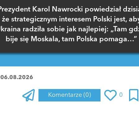
Prezydent Karol Nawrocki powiedział dzisia
że strategicznym interesem Polski jest, ab
kraina radziła sobie jak najlepiej: „Tam gd
bije się Moskala, tam Polska pomaga…”
:
06.08.2026
Komentarze
(0)
0
Zaloguj się
, aby dodać komentarz