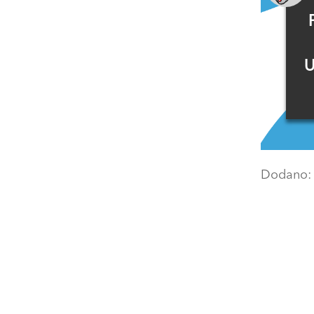
U
Dodano