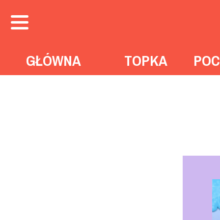
GŁÓWNA
TOPKA
POC