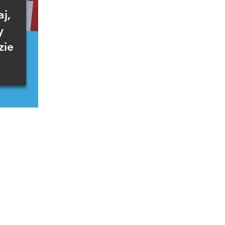
j,
y
zie