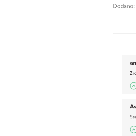
Dodano
a
Zr
A
Se