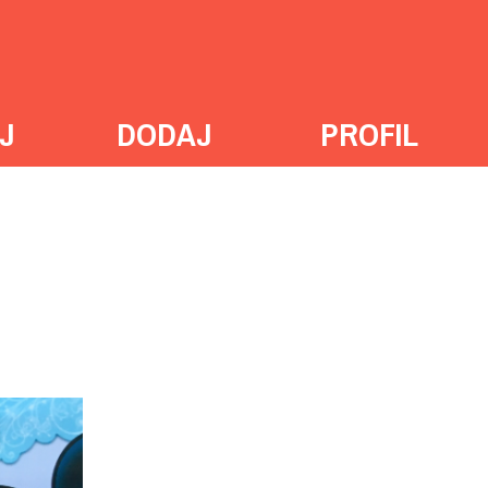
J
DODAJ
PROFIL