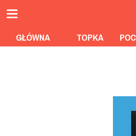
GŁÓWNA
TOPKA
POC