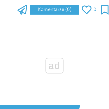
Komentarze
(0)
0
Zaloguj się
, aby dodać komentarz
ad