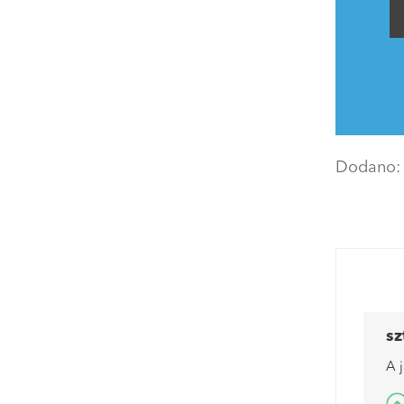
Dodano
sz
A 