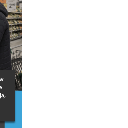
 w
e
ją,