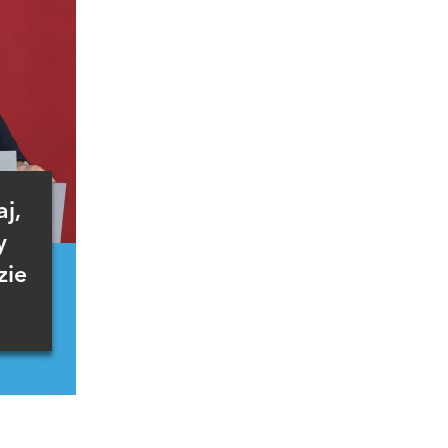
j,
y
zie