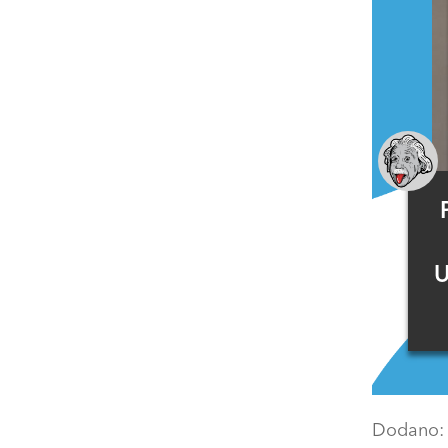
U
Dodano