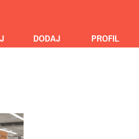
J
DODAJ
PROFIL