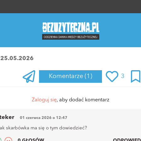
:
25.05.2026
Komentarze
(1)
3
Zaloguj się
, aby dodać komentarz
teker
01 czerwca 2026 o 12:47
jak skarbówka ma się o tym dowiedzieć?
0 GŁOSÓW
ODPOWIED